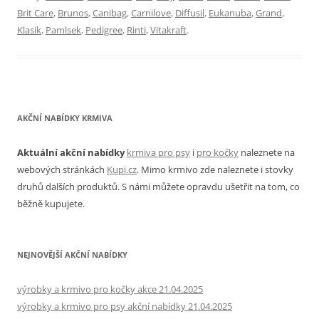
Brit Care
,
Brunos
,
Canibag
,
Carnilove
,
Diffusil
,
Eukanuba
,
Grand
,
Klasik
,
Pamlsek
,
Pedigree
,
Rinti
,
Vitakraft
.
AKČNÍ NABÍDKY KRMIVA
Aktuální akční nabídky
krmiva pro psy
i
pro kočky
naleznete na
webových stránkách
Kupi.cz
. Mimo krmivo zde naleznete i stovky
druhů dalších produktů. S námi můžete opravdu ušetřit na tom, co
běžně kupujete.
NEJNOVĚJŠÍ AKČNÍ NABÍDKY
výrobky a krmivo pro kočky akce 21.04.2025
výrobky a krmivo pro psy akční nabídky 21.04.2025