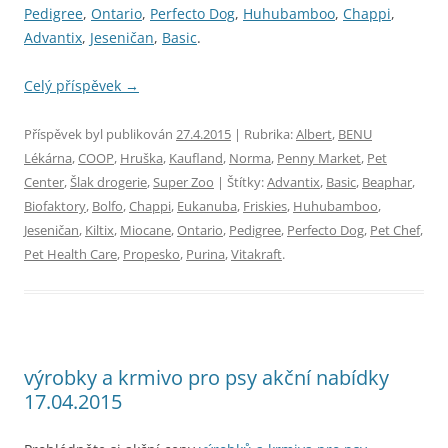
Pedigree
,
Ontario
,
Perfecto Dog
,
Huhubamboo
,
Chappi
,
Advantix
,
Jeseničan
,
Basic
.
Celý příspěvek
→
Příspěvek byl publikován
27.4.2015
| Rubrika:
Albert
,
BENU
Lékárna
,
COOP
,
Hruška
,
Kaufland
,
Norma
,
Penny Market
,
Pet
Center
,
Šlak drogerie
,
Super Zoo
| Štítky:
Advantix
,
Basic
,
Beaphar
,
Biofaktory
,
Bolfo
,
Chappi
,
Eukanuba
,
Friskies
,
Huhubamboo
,
Jeseničan
,
Kiltix
,
Miocane
,
Ontario
,
Pedigree
,
Perfecto Dog
,
Pet Chef
,
Pet Health Care
,
Propesko
,
Purina
,
Vitakraft
.
výrobky a krmivo pro psy akční nabídky
17.04.2015