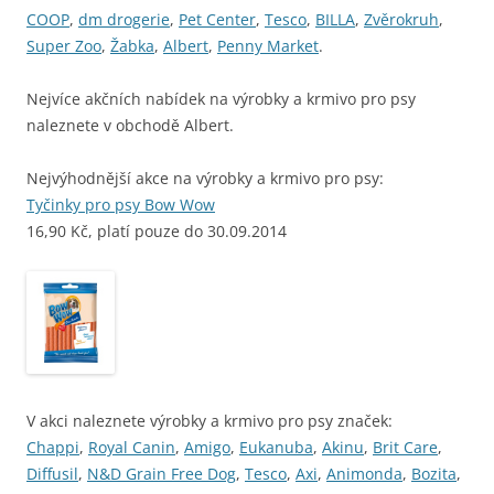
COOP
,
dm drogerie
,
Pet Center
,
Tesco
,
BILLA
,
Zvěrokruh
,
Super Zoo
,
Žabka
,
Albert
,
Penny Market
.
Nejvíce akčních nabídek na výrobky a krmivo pro psy
naleznete v obchodě Albert.
Nejvýhodnější akce na výrobky a krmivo pro psy:
Tyčinky pro psy Bow Wow
16,90 Kč, platí pouze do 30.09.2014
V akci naleznete výrobky a krmivo pro psy značek:
Chappi
,
Royal Canin
,
Amigo
,
Eukanuba
,
Akinu
,
Brit Care
,
Diffusil
,
N&D Grain Free Dog
,
Tesco
,
Axi
,
Animonda
,
Bozita
,