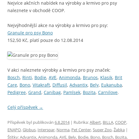
Nejvíce akčních nabídek na výrobky a krmivo pro psy
naleznete v obchodě COOP.
Nejvýhodnější akce na výrobky a krmivo pro psy:
Granule pro psy Bono
152,50 Kč, platí pouze do 12.08.2014
V akci naleznete výrobky a krmivo pro psy značek:
Bosch
,
Rinti
,
Bodie
,
AVE
,
Animonda
,
Brunos
,
Klasik
,
Brit
Care
,
Bono
,
Vitakraft
,
Diffusil
,
Advantix
,
Bely
,
Eukanuba
,
Pedigree
,
Grand
,
Canibag
,
Pamlsek
,
Bozita
,
Carnilove
.
Celý příspěvek
→
Příspěvek byl publikován
6.8.2014
| Rubrika:
Albert
,
BILLA
,
COOP
,
ENAPO
,
Globus
,
Interspar
,
Norma
,
Pet Center
,
Super Zoo
,
Žabka
|
Štítky:
Advantix
,
Animonda
,
AVE
,
Bely
,
Bodie
,
Bono
,
Bosch
,
Bozita
,