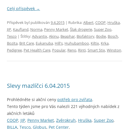
Celý příspěvek
→
Příspěvek byl publikován
9.4.2015
| Rubrika:
Albert
,
COOP
,
Hruška
,
JIP
,
Kaufland
,
Norma
,
Penny Market
,
Šlak drogerie
,
Super Zoo
,
Tesco
| Štítky:
Advantix
,
Akinu
,
Beaphar
,
Biofaktory
,
Bodie
,
Bosch
,
Bozita
,
Brit Care
,
Eukanuba
,
Hill's
,
Huhubamboo
,
Kiltix
,
Krka
,
Pedigree
,
Pet Health Care
,
Popular
,
Reno
,
Rinti
,
Smart Stix
,
Winston
.
Slevy mazlíčci 6.04.2015
Prohlédněte si akční ceny
potřeb pro zvířata
.
Tento týden jsme pro Vás nalezli 221 výhodných nabídek z
akčních letáků
COOP
,
JIP
,
Penny Market
,
Zvěrokruh
,
Hruška
,
Super Zoo
,
BILLA
,
Tesco
,
Globus
,
Pet Center
.