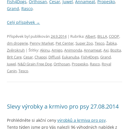
Fish4Dogs
,
Orthosan
,
Cesar
,
Juwel
,
Annameat
,
Propesko
,
Grand
,
Rasco
.
Celý příspěvek
→
Příspěvek byl publikován
24.9.2014
| Rubrika:
Albert
,
BILLA
,
COOP
,
dm drogerie
,
Penny Market
,
Pet Center
,
Super Zoo
,
Tesco
,
Žabka
,
Zvěrokruh
| Štítky:
Akinu
,
Amigo
,
Animonda
,
Annameat
,
Axi
,
Bozita
,
Brit Care
,
Cesar
,
Chappi
,
Diffusil
,
Eukanuba
,
Fish4Dogs
,
Grand
,
Juwel
,
N&D Grain Free Dog
,
Orthosan
,
Propesko
,
Rasco
,
Royal
Canin
,
Tesco
.
Slevy výrobky a krmivo pro psy 27.08.2014
Prohlédněte si akční ceny
výrobků a krmiva pro psy
.
Tento týden jsme pro Vás nalezli 96 výhodných nabídek z