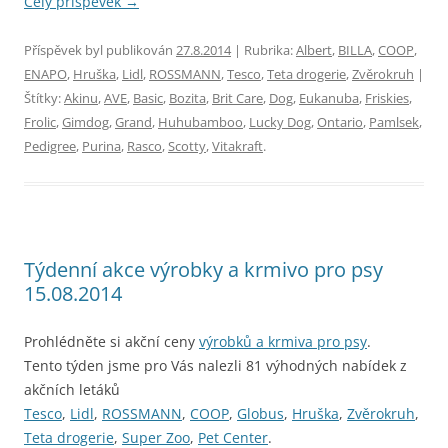
Celý příspěvek
→
Příspěvek byl publikován
27.8.2014
| Rubrika:
Albert
,
BILLA
,
COOP
,
ENAPO
,
Hruška
,
Lidl
,
ROSSMANN
,
Tesco
,
Teta drogerie
,
Zvěrokruh
|
Štítky:
Akinu
,
AVE
,
Basic
,
Bozita
,
Brit Care
,
Dog
,
Eukanuba
,
Friskies
,
Frolic
,
Gimdog
,
Grand
,
Huhubamboo
,
Lucky Dog
,
Ontario
,
Pamlsek
,
Pedigree
,
Purina
,
Rasco
,
Scotty
,
Vitakraft
.
Týdenní akce výrobky a krmivo pro psy
15.08.2014
Prohlédněte si akční ceny
výrobků a krmiva pro psy
.
Tento týden jsme pro Vás nalezli 81 výhodných nabídek z
akčních letáků
Tesco
,
Lidl
,
ROSSMANN
,
COOP
,
Globus
,
Hruška
,
Zvěrokruh
,
Teta drogerie
,
Super Zoo
,
Pet Center
.