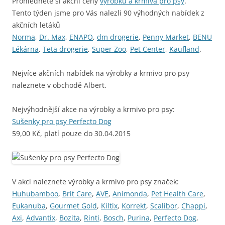
Prohlédněte si akční ceny
výrobků a krmiva pro psy
.
Tento týden jsme pro Vás nalezli 90 výhodných nabídek z
akčních letáků
Norma
,
Dr. Max
,
ENAPO
,
dm drogerie
,
Penny Market
,
BENU
Lékárna
,
Teta drogerie
,
Super Zoo
,
Pet Center
,
Kaufland
.
Nejvíce akčních nabídek na výrobky a krmivo pro psy
naleznete v obchodě Albert.
Nejvýhodnější akce na výrobky a krmivo pro psy:
Sušenky pro psy Perfecto Dog
59,00 Kč, platí pouze do 30.04.2015
V akci naleznete výrobky a krmivo pro psy značek:
Huhubamboo
,
Brit Care
,
AVE
,
Animonda
,
Pet Health Care
,
Eukanuba
,
Gourmet Gold
,
Kiltix
,
Korrekt
,
Scalibor
,
Chappi
,
Axi
,
Advantix
,
Bozita
,
Rinti
,
Bosch
,
Purina
,
Perfecto Dog
,