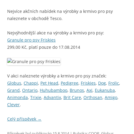
Nejvíce akčních nabídek na výrobky a krmivo pro psy
naleznete v obchodě Tesco.
Nejvýhodnější akce na výrobky a krmivo pro psy:
Granule pro psy Friskies
299,00 Kč, platí pouze do 17.08.2014
V akci naleznete výrobky a krmivo pro psy značek:
Globus
,
Chappi
,
Pet Head
,
Pedigree
,
Friskies
,
Dog
,
Frolic
,
Grand
,
Ontario
,
Huhubamboo
,
Brunos
,
Axi
,
Eukanuba
,
Animonda
,
Trixie
,
Advantix
,
Brit Care
,
Orthosan
,
Amigo
,
Clever
.
Celý příspěvek
→
Příspěvek byl publikován
15.8.2014
| Rubrika:
COOP
,
Globus
,