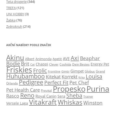
Teta drogerie
(344)
TREFA
(121)
UNI HOBBY
(3)
Žabka
(76)
Zvěrokruh
(214)
AKČNÍ NABÍDKY PODLE ZNAČEK
Akinu
Axi
Beaphar
AVE
Albert
Animonda
Apetit
Bodie
Brit
Chappi
Energy Pet
Clever
Coshida
Dein Bestes
Cat
Friskies
Frolic
Gimpet
Globus
Grand
Frontline
Gimbi
Huhubamboo
Louisa
Kitekat
Korrekt
Krka
Pedigree
Perfect Fit
Pet Chef
Orlando
Propesko
Purina
Pet Health Care
Prevital
Reno
Sheba
Rasco
Royal Canin
Sera
Trainer
Vitakraft
Whiskas
Winston
Versele Laga