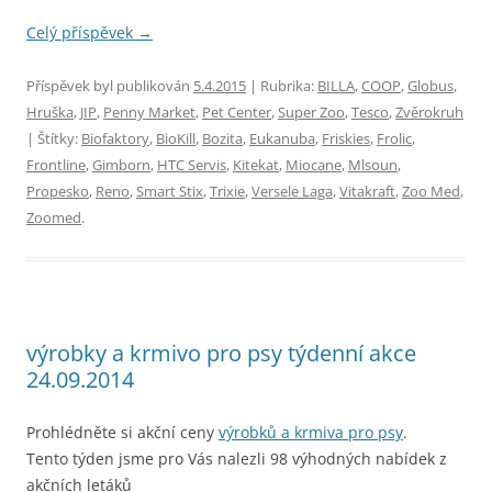
Celý příspěvek
→
Příspěvek byl publikován
5.4.2015
| Rubrika:
BILLA
,
COOP
,
Globus
,
Hruška
,
JIP
,
Penny Market
,
Pet Center
,
Super Zoo
,
Tesco
,
Zvěrokruh
| Štítky:
Biofaktory
,
BioKill
,
Bozita
,
Eukanuba
,
Friskies
,
Frolic
,
Frontline
,
Gimborn
,
HTC Servis
,
Kitekat
,
Miocane
,
Mlsoun
,
Propesko
,
Reno
,
Smart Stix
,
Trixie
,
Versele Laga
,
Vitakraft
,
Zoo Med
,
Zoomed
.
výrobky a krmivo pro psy týdenní akce
24.09.2014
Prohlédněte si akční ceny
výrobků a krmiva pro psy
.
Tento týden jsme pro Vás nalezli 98 výhodných nabídek z
akčních letáků