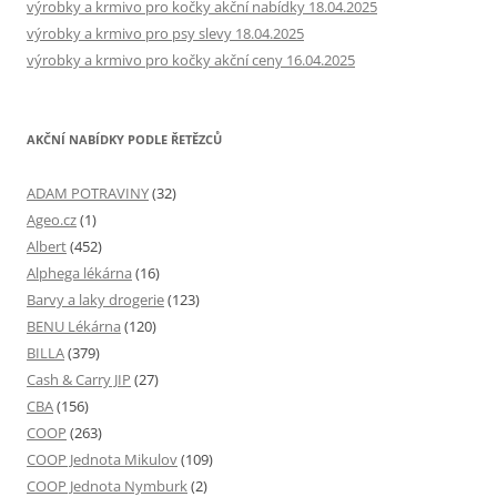
výrobky a krmivo pro kočky akční nabídky 18.04.2025
výrobky a krmivo pro psy slevy 18.04.2025
výrobky a krmivo pro kočky akční ceny 16.04.2025
AKČNÍ NABÍDKY PODLE ŘETĚZCŮ
ADAM POTRAVINY
(32)
Ageo.cz
(1)
Albert
(452)
Alphega lékárna
(16)
Barvy a laky drogerie
(123)
BENU Lékárna
(120)
BILLA
(379)
Cash & Carry JIP
(27)
CBA
(156)
COOP
(263)
COOP Jednota Mikulov
(109)
COOP Jednota Nymburk
(2)