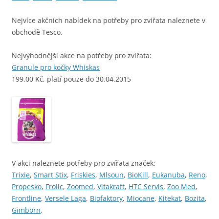
Nejvíce akčních nabídek na potřeby pro zvířata naleznete v
obchodě Tesco.
Nejvýhodnější akce na potřeby pro zvířata:
Granule pro kočky Whiskas
199,00 Kč, platí pouze do 30.04.2015
V akci naleznete potřeby pro zvířata značek:
Trixie
,
Smart Stix
,
Friskies
,
Mlsoun
,
BioKill
,
Eukanuba
,
Reno
,
Propesko
,
Frolic
,
Zoomed
,
Vitakraft
,
HTC Servis
,
Zoo Med
,
Frontline
,
Versele Laga
,
Biofaktory
,
Miocane
,
Kitekat
,
Bozita
,
Gimborn
.