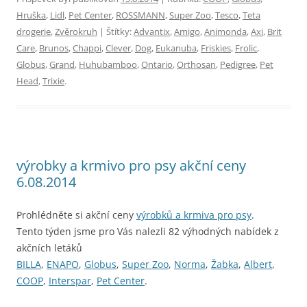
Hruška
,
Lidl
,
Pet Center
,
ROSSMANN
,
Super Zoo
,
Tesco
,
Teta
drogerie
,
Zvěrokruh
| Štítky:
Advantix
,
Amigo
,
Animonda
,
Axi
,
Brit
Care
,
Brunos
,
Chappi
,
Clever
,
Dog
,
Eukanuba
,
Friskies
,
Frolic
,
Globus
,
Grand
,
Huhubamboo
,
Ontario
,
Orthosan
,
Pedigree
,
Pet
Head
,
Trixie
.
výrobky a krmivo pro psy akční ceny
6.08.2014
Prohlédněte si akční ceny
výrobků a krmiva pro psy
.
Tento týden jsme pro Vás nalezli 82 výhodných nabídek z
akčních letáků
BILLA
,
ENAPO
,
Globus
,
Super Zoo
,
Norma
,
Žabka
,
Albert
,
COOP
,
Interspar
,
Pet Center
.