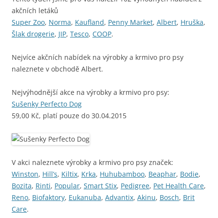
akčních letáků
Super Zoo
,
Norma
,
Kaufland
,
Penny Market
,
Albert
,
Hruška
,
Šlak drogerie
,
JIP
,
Tesco
,
COOP
.
Nejvíce akčních nabídek na výrobky a krmivo pro psy
naleznete v obchodě Albert.
Nejvýhodnější akce na výrobky a krmivo pro psy:
Sušenky Perfecto Dog
59,00 Kč, platí pouze do 30.04.2015
V akci naleznete výrobky a krmivo pro psy značek:
Winston
,
Hill’s
,
Kiltix
,
Krka
,
Huhubamboo
,
Beaphar
,
Bodie
,
Bozita
,
Rinti
,
Popular
,
Smart Stix
,
Pedigree
,
Pet Health Care
,
Reno
,
Biofaktory
,
Eukanuba
,
Advantix
,
Akinu
,
Bosch
,
Brit
Care
.