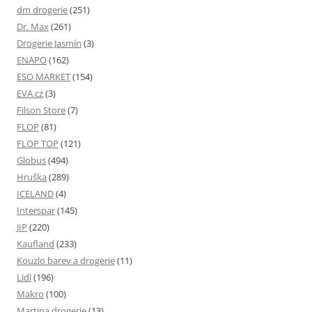
dm drogerie
(251)
Dr. Max
(261)
Drogerie Jasmín
(3)
ENAPO
(162)
ESO MARKET
(154)
EVA.cz
(3)
Filson Store
(7)
FLOP
(81)
FLOP TOP
(121)
Globus
(494)
Hruška
(289)
ICELAND
(4)
Interspar
(145)
JIP
(220)
Kaufland
(233)
Kouzlo barev a drogerie
(11)
Lidl
(196)
Makro
(100)
Martina drogerie
(13)