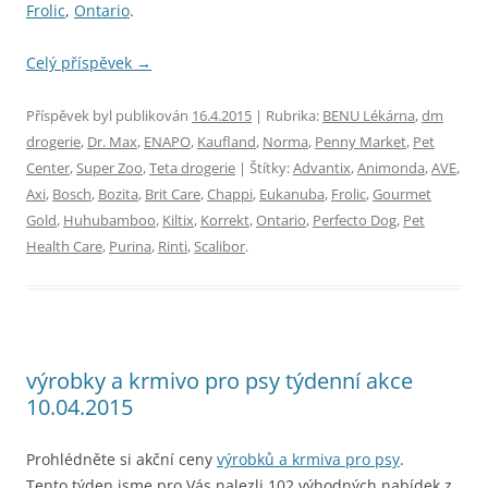
Frolic
,
Ontario
.
Celý příspěvek
→
Příspěvek byl publikován
16.4.2015
| Rubrika:
BENU Lékárna
,
dm
drogerie
,
Dr. Max
,
ENAPO
,
Kaufland
,
Norma
,
Penny Market
,
Pet
Center
,
Super Zoo
,
Teta drogerie
| Štítky:
Advantix
,
Animonda
,
AVE
,
Axi
,
Bosch
,
Bozita
,
Brit Care
,
Chappi
,
Eukanuba
,
Frolic
,
Gourmet
Gold
,
Huhubamboo
,
Kiltix
,
Korrekt
,
Ontario
,
Perfecto Dog
,
Pet
Health Care
,
Purina
,
Rinti
,
Scalibor
.
výrobky a krmivo pro psy týdenní akce
10.04.2015
Prohlédněte si akční ceny
výrobků a krmiva pro psy
.
Tento týden jsme pro Vás nalezli 102 výhodných nabídek z