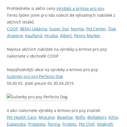
Prohlédněte si akční ceny
výrobků a krmiva pro psy
.
Tento týden jsme pro Vás nalezli 84 výhodných nabídek z
akčních letáků
COOP
,
BENU Lékárna
,
Super Zoo
,
Norma
,
Pet Center
,
Šlak
drogerie
,
Kaufland
,
Hruška
,
Albert
,
Penny Market
.
Nejvíce akčních nabídek na výrobky a krmivo pro psy
naleznete v obchodě COOP.
Nejvýhodnější akce na výrobky a krmivo pro psy:
Sušenky pro psy Perfecto Dog
59,00 Kč, platí pouze do 30.04.2015
V akci naleznete výrobky a krmivo pro psy značek:
Pet Health Care
,
Miocane
,
Beaphar
,
Bolfo
,
Biofaktory
,
Kiltix
,
Eukanuba
,
Propesko
,
Purina
,
Friskies
,
Pet Chef
,
Vitakraft
,