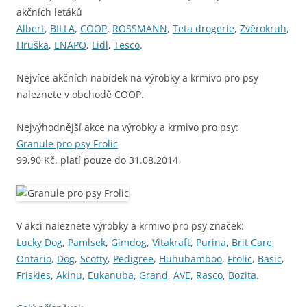
akčních letáků
Albert
,
BILLA
,
COOP
,
ROSSMANN
,
Teta drogerie
,
Zvěrokruh
,
Hruška
,
ENAPO
,
Lidl
,
Tesco
.
Nejvíce akčních nabídek na výrobky a krmivo pro psy
naleznete v obchodě COOP.
Nejvýhodnější akce na výrobky a krmivo pro psy:
Granule pro psy Frolic
99,90 Kč, platí pouze do 31.08.2014
V akci naleznete výrobky a krmivo pro psy značek:
Lucky Dog
,
Pamlsek
,
Gimdog
,
Vitakraft
,
Purina
,
Brit Care
,
Ontario
,
Dog
,
Scotty
,
Pedigree
,
Huhubamboo
,
Frolic
,
Basic
,
Friskies
,
Akinu
,
Eukanuba
,
Grand
,
AVE
,
Rasco
,
Bozita
.