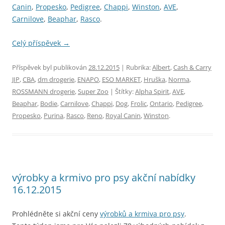
Canin
,
Propesko
,
Pedigree
,
Chappi
,
Winston
,
AVE
,
Carnilove
,
Beaphar
,
Rasco
.
Celý příspěvek
→
Příspěvek byl publikován
28.12.2015
| Rubrika:
Albert
,
Cash & Carry
JIP
,
CBA
,
dm drogerie
,
ENAPO
,
ESO MARKET
,
Hruška
,
Norma
,
ROSSMANN drogerie
,
Super Zoo
| Štítky:
Alpha Spirit
,
AVE
,
Beaphar
,
Bodie
,
Carnilove
,
Chappi
,
Dog
,
Frolic
,
Ontario
,
Pedigree
,
Propesko
,
Purina
,
Rasco
,
Reno
,
Royal Canin
,
Winston
.
výrobky a krmivo pro psy akční nabídky
16.12.2015
Prohlédněte si akční ceny
výrobků a krmiva pro psy
.