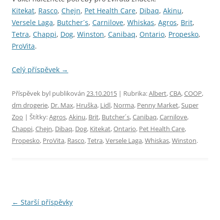
Kitekat
,
Rasco
,
Chejn
,
Pet Health Care
,
Dibaq
,
Akinu
,
Versele Laga
,
Butcher´s
,
Carnilove
,
Whiskas
,
Agros
,
Brit
,
Tetra
,
Chappi
,
Dog
,
Winston
,
Canibaq
,
Ontario
,
Propesko
,
ProVita
.
Celý příspěvek
→
Příspěvek byl publikován
23.10.2015
| Rubrika:
Albert
,
CBA
,
COOP
,
dm drogerie
,
Dr. Max
,
Hruška
,
Lidl
,
Norma
,
Penny Market
,
Super
Zoo
| Štítky:
Agros
,
Akinu
,
Brit
,
Butcher´s
,
Canibaq
,
Carnilove
,
Chappi
,
Chejn
,
Dibaq
,
Dog
,
Kitekat
,
Ontario
,
Pet Health Care
,
Propesko
,
ProVita
,
Rasco
,
Tetra
,
Versele Laga
,
Whiskas
,
Winston
.
Navigace
←
Starší příspěvky
pro