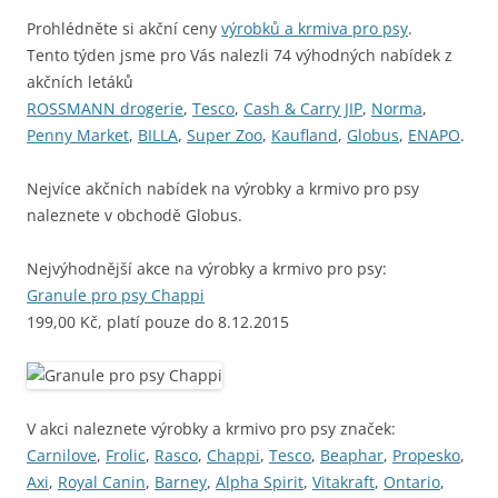
Prohlédněte si akční ceny
výrobků a krmiva pro psy
.
Tento týden jsme pro Vás nalezli 74 výhodných nabídek z
akčních letáků
ROSSMANN drogerie
,
Tesco
,
Cash & Carry JIP
,
Norma
,
Penny Market
,
BILLA
,
Super Zoo
,
Kaufland
,
Globus
,
ENAPO
.
Nejvíce akčních nabídek na výrobky a krmivo pro psy
naleznete v obchodě Globus.
Nejvýhodnější akce na výrobky a krmivo pro psy:
Granule pro psy Chappi
199,00 Kč, platí pouze do 8.12.2015
V akci naleznete výrobky a krmivo pro psy značek:
Carnilove
,
Frolic
,
Rasco
,
Chappi
,
Tesco
,
Beaphar
,
Propesko
,
Axi
,
Royal Canin
,
Barney
,
Alpha Spirit
,
Vitakraft
,
Ontario
,