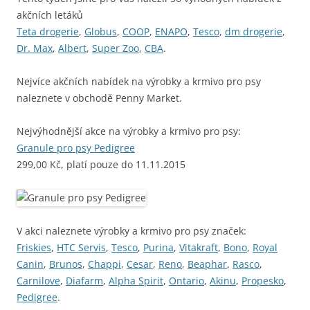
akčních letáků
Teta drogerie
,
Globus
,
COOP
,
ENAPO
,
Tesco
,
dm drogerie
,
Dr. Max
,
Albert
,
Super Zoo
,
CBA
.
Nejvíce akčních nabídek na výrobky a krmivo pro psy
naleznete v obchodě Penny Market.
Nejvýhodnější akce na výrobky a krmivo pro psy:
Granule pro psy Pedigree
299,00 Kč, platí pouze do 11.11.2015
V akci naleznete výrobky a krmivo pro psy značek:
Friskies
,
HTC Servis
,
Tesco
,
Purina
,
Vitakraft
,
Bono
,
Royal
Canin
,
Brunos
,
Chappi
,
Cesar
,
Reno
,
Beaphar
,
Rasco
,
Carnilove
,
Diafarm
,
Alpha Spirit
,
Ontario
,
Akinu
,
Propesko
,
Pedigree
.