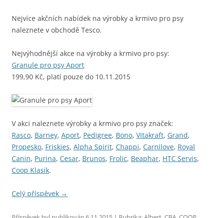
Nejvíce akčních nabídek na výrobky a krmivo pro psy
naleznete v obchodě Tesco.
Nejvýhodnější akce na výrobky a krmivo pro psy:
Granule pro psy Aport
199,90 Kč, platí pouze do 10.11.2015
V akci naleznete výrobky a krmivo pro psy značek:
Rasco
,
Barney
,
Aport
,
Pedigree
,
Bono
,
Vitakraft
,
Grand
,
Propesko
,
Friskies
,
Alpha Spirit
,
Chappi
,
Carnilove
,
Royal
Canin
,
Purina
,
Cesar
,
Brunos
,
Frolic
,
Beaphar
,
HTC Servis
,
Coop Klasik
.
Celý příspěvek
→
Příspěvek byl publikován
6.11.2015
| Rubrika:
Albert
,
CBA
,
COOP
,