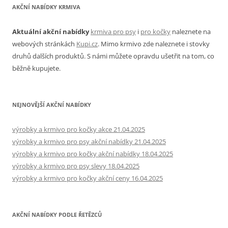
AKČNÍ NABÍDKY KRMIVA
příspěvky
Aktuální akční nabídky
krmiva pro psy
i
pro kočky
naleznete na
webových stránkách
Kupi.cz
. Mimo krmivo zde naleznete i stovky
druhů dalších produktů. S námi můžete opravdu ušetřit na tom, co
běžně kupujete.
NEJNOVĚJŠÍ AKČNÍ NABÍDKY
výrobky a krmivo pro kočky akce 21.04.2025
výrobky a krmivo pro psy akční nabídky 21.04.2025
výrobky a krmivo pro kočky akční nabídky 18.04.2025
výrobky a krmivo pro psy slevy 18.04.2025
výrobky a krmivo pro kočky akční ceny 16.04.2025
AKČNÍ NABÍDKY PODLE ŘETĚZCŮ