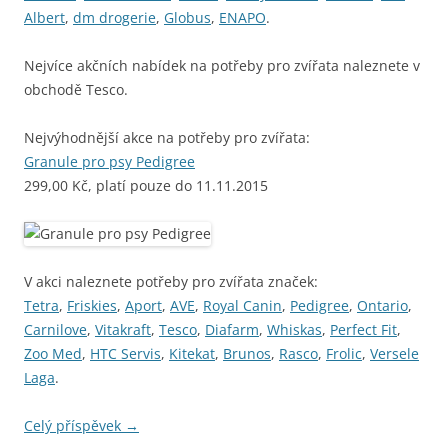
Albert
,
dm drogerie
,
Globus
,
ENAPO
.
Nejvíce akčních nabídek na potřeby pro zvířata naleznete v
obchodě Tesco.
Nejvýhodnější akce na potřeby pro zvířata:
Granule pro psy Pedigree
299,00 Kč, platí pouze do 11.11.2015
V akci naleznete potřeby pro zvířata značek:
Tetra
,
Friskies
,
Aport
,
AVE
,
Royal Canin
,
Pedigree
,
Ontario
,
Carnilove
,
Vitakraft
,
Tesco
,
Diafarm
,
Whiskas
,
Perfect Fit
,
Zoo Med
,
HTC Servis
,
Kitekat
,
Brunos
,
Rasco
,
Frolic
,
Versele
Laga
.
Celý příspěvek
→