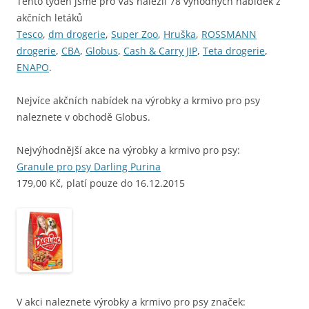
Tento týden jsme pro Vás nalezli 78 výhodných nabídek z
akčních letáků
Tesco
,
dm drogerie
,
Super Zoo
,
Hruška
,
ROSSMANN
drogerie
,
CBA
,
Globus
,
Cash & Carry JIP
,
Teta drogerie
,
ENAPO
.
Nejvíce akčních nabídek na výrobky a krmivo pro psy
naleznete v obchodě Globus.
Nejvýhodnější akce na výrobky a krmivo pro psy:
Granule pro psy Darling Purina
179,00 Kč, platí pouze do 16.12.2015
V akci naleznete výrobky a krmivo pro psy značek: