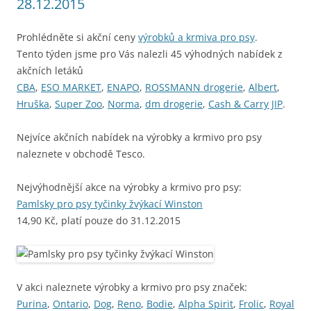
28.12.2015
Prohlédněte si akční ceny
výrobků a krmiva pro psy
.
Tento týden jsme pro Vás nalezli 45 výhodných nabídek z
akčních letáků
CBA
,
ESO MARKET
,
ENAPO
,
ROSSMANN drogerie
,
Albert
,
Hruška
,
Super Zoo
,
Norma
,
dm drogerie
,
Cash & Carry JIP
.
Nejvíce akčních nabídek na výrobky a krmivo pro psy
naleznete v obchodě Tesco.
Nejvýhodnější akce na výrobky a krmivo pro psy:
Pamlsky pro psy tyčinky žvýkací Winston
14,90 Kč, platí pouze do 31.12.2015
V akci naleznete výrobky a krmivo pro psy značek:
Purina
,
Ontario
,
Dog
,
Reno
,
Bodie
,
Alpha Spirit
,
Frolic
,
Royal