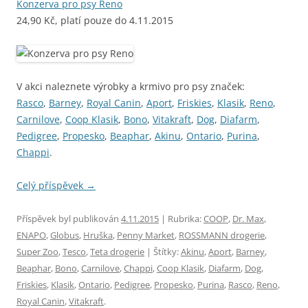
Konzerva pro psy Reno
24,90 Kč, platí pouze do 4.11.2015
V akci naleznete výrobky a krmivo pro psy značek:
Rasco
,
Barney
,
Royal Canin
,
Aport
,
Friskies
,
Klasik
,
Reno
,
Carnilove
,
Coop Klasik
,
Bono
,
Vitakraft
,
Dog
,
Diafarm
,
Pedigree
,
Propesko
,
Beaphar
,
Akinu
,
Ontario
,
Purina
,
Chappi
.
Celý příspěvek
→
Příspěvek byl publikován
4.11.2015
| Rubrika:
COOP
,
Dr. Max
,
ENAPO
,
Globus
,
Hruška
,
Penny Market
,
ROSSMANN drogerie
,
Super Zoo
,
Tesco
,
Teta drogerie
| Štítky:
Akinu
,
Aport
,
Barney
,
Beaphar
,
Bono
,
Carnilove
,
Chappi
,
Coop Klasik
,
Diafarm
,
Dog
,
Friskies
,
Klasik
,
Ontario
,
Pedigree
,
Propesko
,
Purina
,
Rasco
,
Reno
,
Royal Canin
,
Vitakraft
.