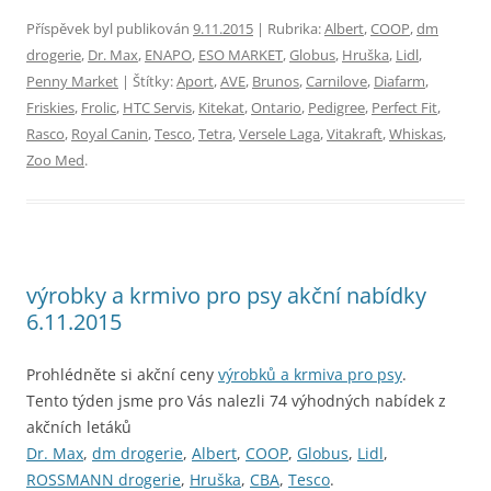
Příspěvek byl publikován
9.11.2015
| Rubrika:
Albert
,
COOP
,
dm
drogerie
,
Dr. Max
,
ENAPO
,
ESO MARKET
,
Globus
,
Hruška
,
Lidl
,
Penny Market
| Štítky:
Aport
,
AVE
,
Brunos
,
Carnilove
,
Diafarm
,
Friskies
,
Frolic
,
HTC Servis
,
Kitekat
,
Ontario
,
Pedigree
,
Perfect Fit
,
Rasco
,
Royal Canin
,
Tesco
,
Tetra
,
Versele Laga
,
Vitakraft
,
Whiskas
,
Zoo Med
.
výrobky a krmivo pro psy akční nabídky
6.11.2015
Prohlédněte si akční ceny
výrobků a krmiva pro psy
.
Tento týden jsme pro Vás nalezli 74 výhodných nabídek z
akčních letáků
Dr. Max
,
dm drogerie
,
Albert
,
COOP
,
Globus
,
Lidl
,
ROSSMANN drogerie
,
Hruška
,
CBA
,
Tesco
.