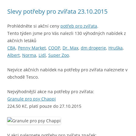
Slevy potřeby pro zvířata 23.10.2015
Prohlédněte si akční ceny
potřeb pro zvířata
.
Tento týden jsme pro Vás nalezli 130 výhodných nabídek z
akčních letáků
CBA
,
Penny Market
,
COOP
,
Dr. Max
,
dm drogerie
,
Hruška
,
Albert
,
Norma
,
Lidl
,
Super Zoo
.
Nejvíce akčních nabídek na potřeby pro zvířata naleznete v
obchodě Tesco.
Nejvýhodnější akce na potřeby pro zvířata:
Granule pro psy Chappi
224,50 Kč, platí pouze do 27.10.2015
V akci naleznete potřeby pro zvířata značek: