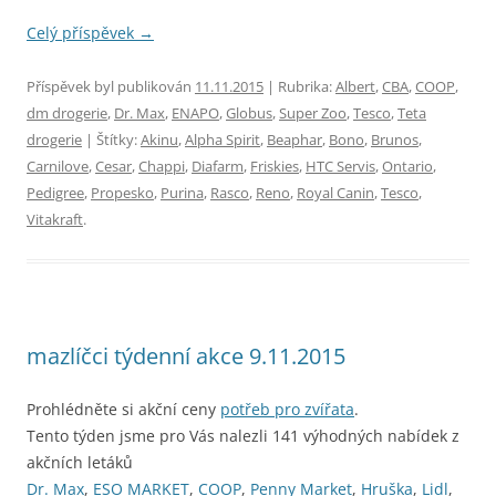
Celý příspěvek
→
Příspěvek byl publikován
11.11.2015
| Rubrika:
Albert
,
CBA
,
COOP
,
dm drogerie
,
Dr. Max
,
ENAPO
,
Globus
,
Super Zoo
,
Tesco
,
Teta
drogerie
| Štítky:
Akinu
,
Alpha Spirit
,
Beaphar
,
Bono
,
Brunos
,
Carnilove
,
Cesar
,
Chappi
,
Diafarm
,
Friskies
,
HTC Servis
,
Ontario
,
Pedigree
,
Propesko
,
Purina
,
Rasco
,
Reno
,
Royal Canin
,
Tesco
,
Vitakraft
.
mazlíčci týdenní akce 9.11.2015
Prohlédněte si akční ceny
potřeb pro zvířata
.
Tento týden jsme pro Vás nalezli 141 výhodných nabídek z
akčních letáků
Dr. Max
,
ESO MARKET
,
COOP
,
Penny Market
,
Hruška
,
Lidl
,