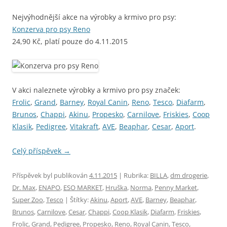
Nejvýhodnější akce na výrobky a krmivo pro psy:
Konzerva pro psy Reno
24,90 Kč, platí pouze do 4.11.2015
V akci naleznete výrobky a krmivo pro psy značek:
Frolic
,
Grand
,
Barney
,
Royal Canin
,
Reno
,
Tesco
,
Diafarm
,
Brunos
,
Chappi
,
Akinu
,
Propesko
,
Carnilove
,
Friskies
,
Coop
Klasik
,
Pedigree
,
Vitakraft
,
AVE
,
Beaphar
,
Cesar
,
Aport
.
Celý příspěvek
→
Příspěvek byl publikován
4.11.2015
| Rubrika:
BILLA
,
dm drogerie
,
Dr. Max
,
ENAPO
,
ESO MARKET
,
Hruška
,
Norma
,
Penny Market
,
Super Zoo
,
Tesco
| Štítky:
Akinu
,
Aport
,
AVE
,
Barney
,
Beaphar
,
Brunos
,
Carnilove
,
Cesar
,
Chappi
,
Coop Klasik
,
Diafarm
,
Friskies
,
Frolic
,
Grand
,
Pedigree
,
Propesko
,
Reno
,
Royal Canin
,
Tesco
,