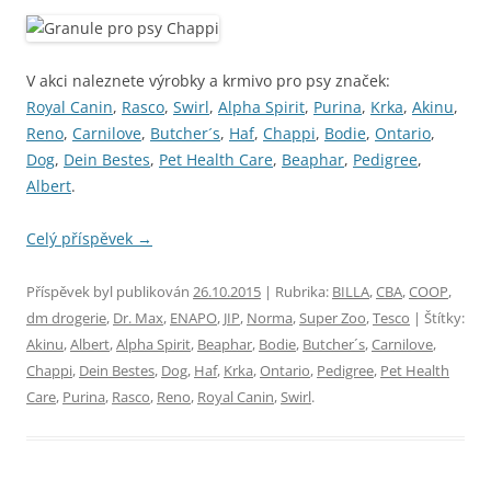
V akci naleznete výrobky a krmivo pro psy značek:
Royal Canin
,
Rasco
,
Swirl
,
Alpha Spirit
,
Purina
,
Krka
,
Akinu
,
Reno
,
Carnilove
,
Butcher´s
,
Haf
,
Chappi
,
Bodie
,
Ontario
,
Dog
,
Dein Bestes
,
Pet Health Care
,
Beaphar
,
Pedigree
,
Albert
.
Celý příspěvek
→
Příspěvek byl publikován
26.10.2015
| Rubrika:
BILLA
,
CBA
,
COOP
,
dm drogerie
,
Dr. Max
,
ENAPO
,
JIP
,
Norma
,
Super Zoo
,
Tesco
| Štítky:
Akinu
,
Albert
,
Alpha Spirit
,
Beaphar
,
Bodie
,
Butcher´s
,
Carnilove
,
Chappi
,
Dein Bestes
,
Dog
,
Haf
,
Krka
,
Ontario
,
Pedigree
,
Pet Health
Care
,
Purina
,
Rasco
,
Reno
,
Royal Canin
,
Swirl
.