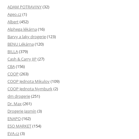
ADAM POTRAVINY
(32)
Ageo.cz
(1)
Albert
(452)
Alphega lékárna
(16)
Barvy a laky drogerie
(123)
BENU Lékárna
(120)
BILLA
(379)
Cash & Carry JIP
(27)
CBA
(156)
COOP
(263)
COOP Jednota Mikulov
(109)
COOP Jednota Nymburk
(2)
dm drogerie
(251)
Dr. Max
(261)
Drogerie Jasmín
(3)
ENAPO
(162)
ESO MARKET
(154)
EVA.cz
(3)