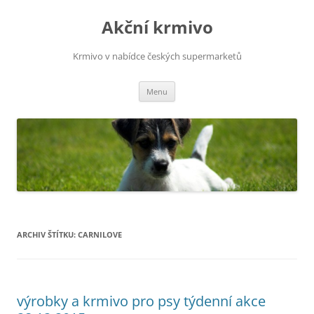
Přejít
k
Akční krmivo
obsahu
webu
Krmivo v nabídce českých supermarketů
Menu
ARCHIV ŠTÍTKU:
CARNILOVE
výrobky a krmivo pro psy týdenní akce