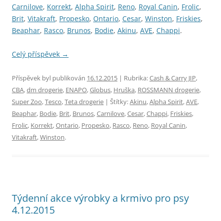
Carnilove
,
Korrekt
,
Alpha Spirit
,
Reno
,
Royal Canin
,
Frolic
,
Brit
,
Vitakraft
,
Propesko
,
Ontario
,
Cesar
,
Winston
,
Friskies
,
Beaphar
,
Rasco
,
Brunos
,
Bodie
,
Akinu
,
AVE
,
Chappi
.
Celý příspěvek
→
Příspěvek byl publikován
16.12.2015
| Rubrika:
Cash & Carry JIP
,
CBA
,
dm drogerie
,
ENAPO
,
Globus
,
Hruška
,
ROSSMANN drogerie
,
Super Zoo
,
Tesco
,
Teta drogerie
| Štítky:
Akinu
,
Alpha Spirit
,
AVE
,
Beaphar
,
Bodie
,
Brit
,
Brunos
,
Carnilove
,
Cesar
,
Chappi
,
Friskies
,
Frolic
,
Korrekt
,
Ontario
,
Propesko
,
Rasco
,
Reno
,
Royal Canin
,
Vitakraft
,
Winston
.
Týdenní akce výrobky a krmivo pro psy
4.12.2015