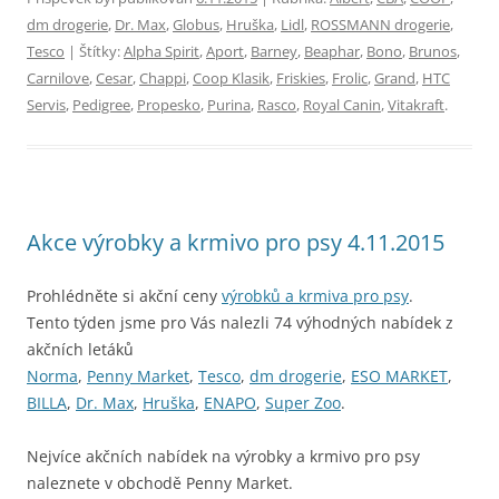
dm drogerie
,
Dr. Max
,
Globus
,
Hruška
,
Lidl
,
ROSSMANN drogerie
,
Tesco
| Štítky:
Alpha Spirit
,
Aport
,
Barney
,
Beaphar
,
Bono
,
Brunos
,
Carnilove
,
Cesar
,
Chappi
,
Coop Klasik
,
Friskies
,
Frolic
,
Grand
,
HTC
Servis
,
Pedigree
,
Propesko
,
Purina
,
Rasco
,
Royal Canin
,
Vitakraft
.
Akce výrobky a krmivo pro psy 4.11.2015
Prohlédněte si akční ceny
výrobků a krmiva pro psy
.
Tento týden jsme pro Vás nalezli 74 výhodných nabídek z
akčních letáků
Norma
,
Penny Market
,
Tesco
,
dm drogerie
,
ESO MARKET
,
BILLA
,
Dr. Max
,
Hruška
,
ENAPO
,
Super Zoo
.
Nejvíce akčních nabídek na výrobky a krmivo pro psy
naleznete v obchodě Penny Market.