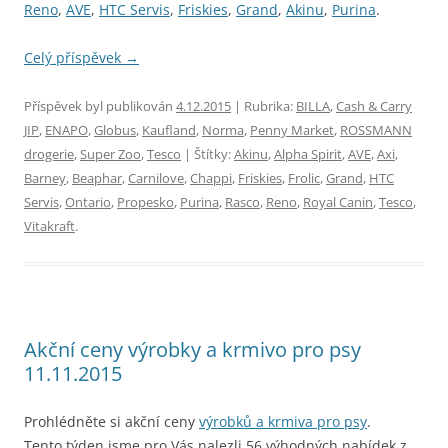
Reno
,
AVE
,
HTC Servis
,
Friskies
,
Grand
,
Akinu
,
Purina
.
Celý příspěvek
→
Příspěvek byl publikován
4.12.2015
| Rubrika:
BILLA
,
Cash & Carry
JIP
,
ENAPO
,
Globus
,
Kaufland
,
Norma
,
Penny Market
,
ROSSMANN
drogerie
,
Super Zoo
,
Tesco
| Štítky:
Akinu
,
Alpha Spirit
,
AVE
,
Axi
,
Barney
,
Beaphar
,
Carnilove
,
Chappi
,
Friskies
,
Frolic
,
Grand
,
HTC
Servis
,
Ontario
,
Propesko
,
Purina
,
Rasco
,
Reno
,
Royal Canin
,
Tesco
,
Vitakraft
.
Akční ceny výrobky a krmivo pro psy
11.11.2015
Prohlédněte si akční ceny
výrobků a krmiva pro psy
.
Tento týden jsme pro Vás nalezli 56 výhodných nabídek z