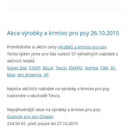
Akce výrobky a krmivo pro psy 26.10.2015
Prohlédněte si akční ceny
výrobků a krmiva pro psy
.
Tento týden jsme pro Vás nalezli 57 výhodných nabídek z
akčních letáků
Super Zoo
,
COOP
,
BILLA
,
Tesco
,
ENAPO
,
Norma
,
CBA
,
Dr.
Max
,
dm drogerie
,
JIP
.
Nejvíce akčních nabídek na výrobky a krmivo pro psy
naleznete v obchodě Tesco.
Nejvýhodnější akce na výrobky a krmivo pro psy:
Granule pro psy Chappi
224,50 Kč, platí pouze do 27.10.2015