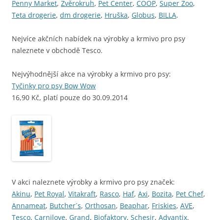
Penny Market
,
Zvěrokruh
,
Pet Center
,
COOP
,
Super Zoo
,
Teta drogerie
,
dm drogerie
,
Hruška
,
Globus
,
BILLA
.
Nejvíce akčních nabídek na výrobky a krmivo pro psy
naleznete v obchodě Tesco.
Nejvýhodnější akce na výrobky a krmivo pro psy:
Tyčinky pro psy Bow Wow
16,90 Kč, platí pouze do 30.09.2014
V akci naleznete výrobky a krmivo pro psy značek:
Akinu
,
Pet Royal
,
Vitakraft
,
Rasco
,
Haf
,
Axi
,
Bozita
,
Pet Chef
,
Annameat
,
Butcher´s
,
Orthosan
,
Beaphar
,
Friskies
,
AVE
,
Tesco
,
Carnilove
,
Grand
,
Biofaktory
,
Schesir
,
Advantix
.