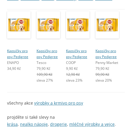
Kapsičky pro
Kapsičky pro
Kapsičky pro
Kapsičky pro
psy Pedigree
psy Pedigree
psy Pedigree
psy Pedigree
ENAPO
Tesco
COOP
Penny Market
34,90 Kč
79,90 Kč
9,90 Kč
79,90 Kč
109,90 Kč
12,90 Kč
99,90 Kč
sleva 27%
sleva 23%
sleva 20%
všechny akce
výrobky a krmivo pro psy
projděte si také slevy na
krása
,
nealko nápoje
,
drogerie
,
mléčné výrobky a vejce
.