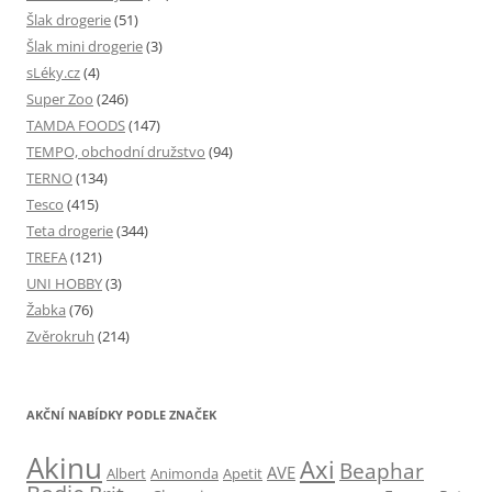
Šlak drogerie
(51)
Šlak mini drogerie
(3)
sLéky.cz
(4)
Super Zoo
(246)
TAMDA FOODS
(147)
TEMPO, obchodní družstvo
(94)
TERNO
(134)
Tesco
(415)
Teta drogerie
(344)
TREFA
(121)
UNI HOBBY
(3)
Žabka
(76)
Zvěrokruh
(214)
AKČNÍ NABÍDKY PODLE ZNAČEK
Akinu
Axi
Beaphar
AVE
Albert
Animonda
Apetit