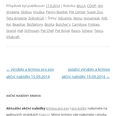
Příspěvek byl publikován
17.9.2014
| Rubrika:
BILLA
,
COOP
,
dm
drogerie
,
Globus
,
Hruška
,
Penny Market
,
Pet Center
,
Super Zoo
,
Teta drogerie
,
Zvěrokruh
| Štítky:
Advantix
,
Akinu
,
Annameat
,
AVE
,
Axi
,
Beaphar
,
Biofaktory
,
Bozita
,
Butcher´s
,
Carnilove
,
Friskies
,
Grand
,
Haf
,
Orthosan
,
Pet Chef
,
Pet Royal
,
Rasco
,
Schesir
,
Tesco
,
Vitakraft
.
Navigace
←
výrobky a krmivo pro psy
ostatní výrobky a krmivo
pro
akční nabídky 15.09.2014
akční nabídky 19.09.2014
→
příspěvky
AKČNÍ NABÍDKY KRMIVA
Aktuální akční nabídky
krmiva pro psy
i
pro kočky
naleznete na
webových stránkách
Kupi.cz
. Mimo krmivo zde naleznete i stovky