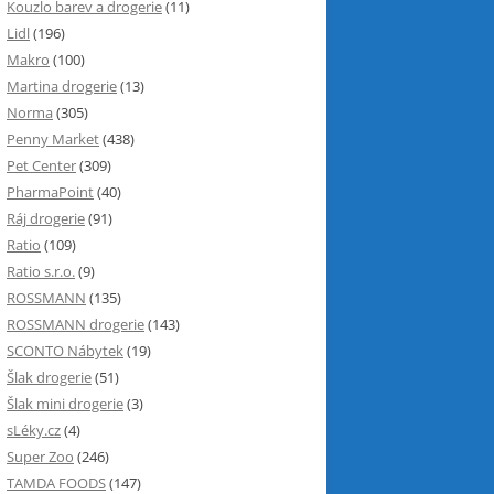
Kouzlo barev a drogerie
(11)
Lidl
(196)
Makro
(100)
Martina drogerie
(13)
Norma
(305)
Penny Market
(438)
Pet Center
(309)
PharmaPoint
(40)
Ráj drogerie
(91)
Ratio
(109)
Ratio s.r.o.
(9)
ROSSMANN
(135)
ROSSMANN drogerie
(143)
SCONTO Nábytek
(19)
Šlak drogerie
(51)
Šlak mini drogerie
(3)
sLéky.cz
(4)
Super Zoo
(246)
TAMDA FOODS
(147)