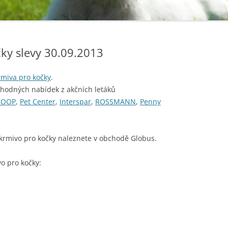
čky slevy 30.09.2013
rmiva pro kočky
.
ýhodných nabídek z akčních letáků
COOP
,
Pet Center
,
Interspar
,
ROSSMANN
,
Penny
 krmivo pro kočky naleznete v obchodě Globus.
o pro kočky: