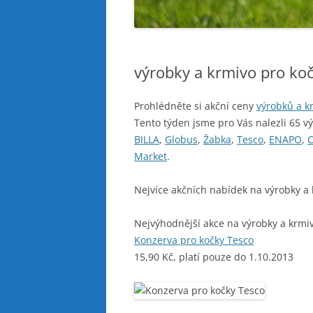
výrobky a krmivo pro ko
Prohlédněte si akční ceny
výrobků a k
Tento týden jsme pro Vás nalezli 65 v
BILLA
,
Globus
,
Žabka
,
Tesco
,
ENAPO
,
Market
.
Nejvíce akčních nabídek na výrobky a
Nejvýhodnější akce na výrobky a krmiv
Konzerva pro kočky Tesco
15,90 Kč, platí pouze do 1.10.2013