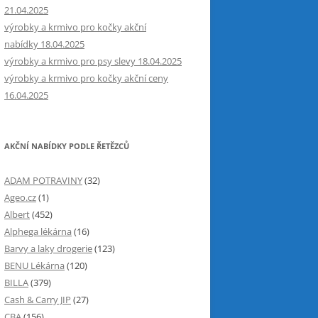
21.04.2025
výrobky a krmivo pro kočky akční
nabídky 18.04.2025
výrobky a krmivo pro psy slevy 18.04.2025
výrobky a krmivo pro kočky akční ceny
16.04.2025
AKČNÍ NABÍDKY PODLE ŘETĚZCŮ
ADAM POTRAVINY
(32)
Ageo.cz
(1)
Albert
(452)
Alphega lékárna
(16)
Barvy a laky drogerie
(123)
BENU Lékárna
(120)
BILLA
(379)
Cash & Carry JIP
(27)
CBA
(156)