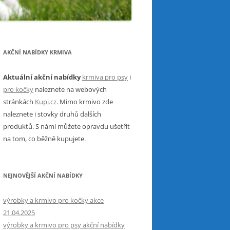
AKČNÍ NABÍDKY KRMIVA
Aktuální akční nabídky
krmiva pro psy
i
pro kočky
naleznete na webových
stránkách
Kupi.cz
. Mimo krmivo zde
naleznete i stovky druhů dalších
produktů. S námi můžete opravdu ušetřit
na tom, co běžně kupujete.
NEJNOVĚJŠÍ AKČNÍ NABÍDKY
výrobky a krmivo pro kočky akce
21.04.2025
výrobky a krmivo pro psy akční nabídky