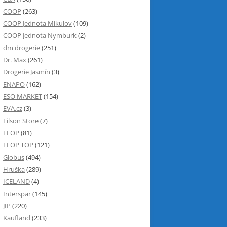
COOP
(263)
COOP Jednota Mikulov
(109)
COOP Jednota Nymburk
(2)
dm drogerie
(251)
Dr. Max
(261)
Drogerie Jasmín
(3)
ENAPO
(162)
ESO MARKET
(154)
EVA.cz
(3)
Filson Store
(7)
FLOP
(81)
FLOP TOP
(121)
Globus
(494)
Hruška
(289)
ICELAND
(4)
Interspar
(145)
JIP
(220)
Kaufland
(233)