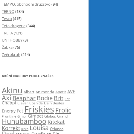
TEMPO, obchodní družstvo
(94)
TERNO
(134)
Tesco
(415)
Teta drogerie
(344)
TREFA
(121)
UNI HOBBY
(3)
Žabka
(76)
Zvěrokruh
(214)
AKČNÍ NABÍDKY PODLE ZNAČEK
Akinu
AVE
Albert
Animonda
Apetit
Axi
Bodie
Beaphar
Brit
Cat
Chappi
Clever
Coshida
Dein Bestes
Friskies
Frolic
Energy Pet
Gimpet
Globus
Grand
Frontline
Gimbi
Huhubamboo
Kitekat
Louisa
Korrekt
Krka
Orlando