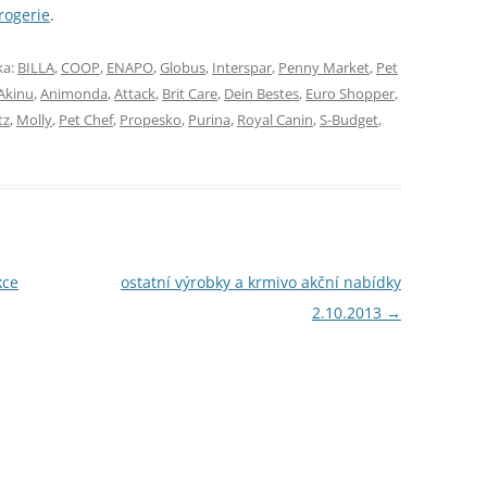
rogerie
.
ka:
BILLA
,
COOP
,
ENAPO
,
Globus
,
Interspar
,
Penny Market
,
Pet
Akinu
,
Animonda
,
Attack
,
Brit Care
,
Dein Bestes
,
Euro Shopper
,
tz
,
Molly
,
Pet Chef
,
Propesko
,
Purina
,
Royal Canin
,
S-Budget
,
kce
ostatní výrobky a krmivo akční nabídky
2.10.2013
→