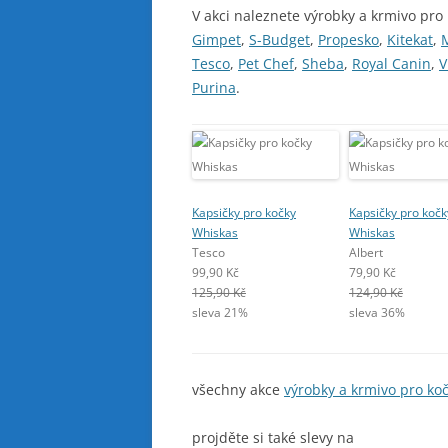
V akci naleznete výrobky a krmivo pro
Gimpet
,
S-Budget
,
Propesko
,
Kitekat
,
Tesco
,
Pet Chef
,
Sheba
,
Royal Canin
,
V
Purina
.
Kapsičky pro kočky
Kapsičky pro kočk
Whiskas
Whiskas
Tesco
Albert
99,90 Kč
79,90 Kč
125,90 Kč
124,90 Kč
sleva 21%
sleva 36%
všechny akce
výrobky a krmivo pro ko
projděte si také slevy na