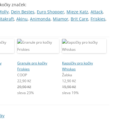
 kočky značek:
Molly
,
Dein Bestes
,
Euro Shopper
,
Mieze Katz
,
Attack
,
itakraft
,
Akinu
,
Animonda
,
Miamor
,
Brit Care
,
Friskies
,
y
Granule pro kočky
Kapsičky pro kočky
Friskies
Whiskas
COOP
Žabka
22,90 Kč
12,90 Kč
29,90 Kč
15,90 Kč
sleva 23%
sleva 19%
čky