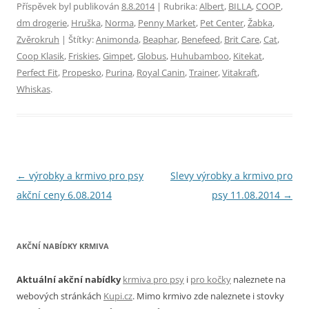
Příspěvek byl publikován
8.8.2014
| Rubrika:
Albert
,
BILLA
,
COOP
,
dm drogerie
,
Hruška
,
Norma
,
Penny Market
,
Pet Center
,
Žabka
,
Zvěrokruh
| Štítky:
Animonda
,
Beaphar
,
Benefeed
,
Brit Care
,
Cat
,
Coop Klasik
,
Friskies
,
Gimpet
,
Globus
,
Huhubamboo
,
Kitekat
,
Perfect Fit
,
Propesko
,
Purina
,
Royal Canin
,
Trainer
,
Vitakraft
,
Whiskas
.
Navigace
←
výrobky a krmivo pro psy
Slevy výrobky a krmivo pro
pro
akční ceny 6.08.2014
psy 11.08.2014
→
příspěvky
AKČNÍ NABÍDKY KRMIVA
Aktuální akční nabídky
krmiva pro psy
i
pro kočky
naleznete na
webových stránkách
Kupi.cz
. Mimo krmivo zde naleznete i stovky