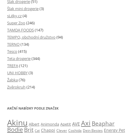
Šlak drogerie
(51)
Šlak mini drogerie
(3)
sLéky.cz
(4)
Super Zoo
(246)
TAMDA FOODS
(147)
TEMPO, obchodní družstvo
(94)
TERNO
(134)
Tesco
(415)
Teta drogerie
(344)
TREFA
(121)
UNI HOBBY
(3)
Žabka
(76)
Zvěrokruh
(214)
AKČNÍ NABÍDKY PODLE ZNAČEK
Akinu
Axi
Beaphar
AVE
Albert
Animonda
Apetit
Bodie
Brit
Chappi
Energy Pet
Clever
Coshida
Dein Bestes
Cat