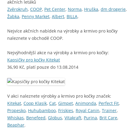
akčních letáků
Zvěrokruh
,
COOP
,
Pet Center
,
Norma
,
Hruška
,
dm drogerie
,
Žabka
,
Penny Market
,
Albert
,
BILLA
.
Nejvíce akčních nabídek na výrobky a krmivo pro kočky
naleznete v obchodě COOP.
Nejvýhodnější akce na výrobky a krmivo pro kočky:
Kapsičky pro kočky Kitekat
36,90 Kč, platí pouze do 13.08.2014
V akci naleznete výrobky a krmivo pro kočky značek:
Kitekat
,
Coop Klasik
,
Cat
,
Gimpet
,
Animonda
,
Perfect Fit
,
Propesko
,
Huhubamboo
,
Friskies
,
Royal Canin
,
Trainer
,
Whiskas
,
Benefeed
,
Globus
,
Vitakraft
,
Purina
,
Brit Care
,
Beaphar
.