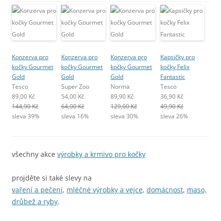
Konzerva pro
Konzerva pro
Konzerva pro
Kapsičky pro
kočky Gourmet
kočky Gourmet
kočky Gourmet
kočky Felix
Gold
Gold
Gold
Fantastic
Tesco
Super Zoo
Norma
Tesco
89,00 Kč
54,00 Kč
89,90 Kč
36,90 Kč
144,90 Kč
64,00 Kč
129,00 Kč
49,90 Kč
sleva 39%
sleva 16%
sleva 30%
sleva 26%
všechny akce
výrobky a krmivo pro kočky
projděte si také slevy na
vaření a pečení
,
mléčné výrobky a vejce
,
domácnost
,
maso,
drůbež a ryby
.