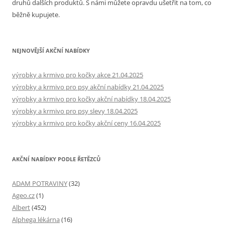
druhů dalších produktů. S námi můžete opravdu ušetřit na tom, co
běžně kupujete.
NEJNOVĚJŠÍ AKČNÍ NABÍDKY
výrobky a krmivo pro kočky akce 21.04.2025
výrobky a krmivo pro psy akční nabídky 21.04.2025
výrobky a krmivo pro kočky akční nabídky 18.04.2025
výrobky a krmivo pro psy slevy 18.04.2025
výrobky a krmivo pro kočky akční ceny 16.04.2025
AKČNÍ NABÍDKY PODLE ŘETĚZCŮ
ADAM POTRAVINY
(32)
Ageo.cz
(1)
Albert
(452)
Alphega lékárna
(16)