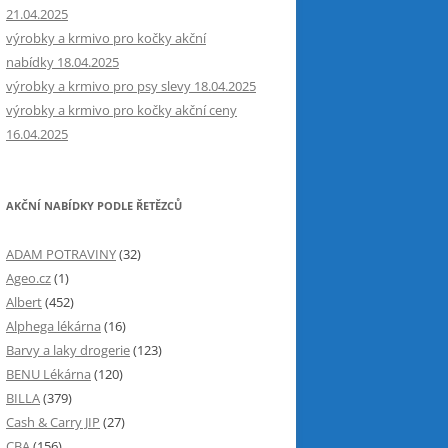
21.04.2025
výrobky a krmivo pro kočky akční
nabídky 18.04.2025
výrobky a krmivo pro psy slevy 18.04.2025
výrobky a krmivo pro kočky akční ceny
16.04.2025
AKČNÍ NABÍDKY PODLE ŘETĚZCŮ
ADAM POTRAVINY
(32)
Ageo.cz
(1)
Albert
(452)
Alphega lékárna
(16)
Barvy a laky drogerie
(123)
BENU Lékárna
(120)
BILLA
(379)
Cash & Carry JIP
(27)
CBA
(156)