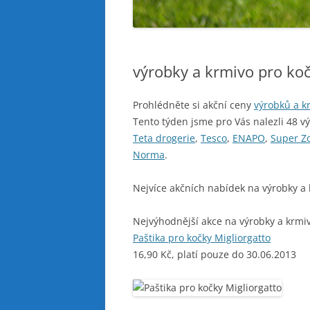
výrobky a krmivo pro ko
Prohlédněte si akční ceny
výrobků a k
Tento týden jsme pro Vás nalezli 48 v
Teta drogerie
,
Tesco
,
ENAPO
,
Super Z
Norma
.
Nejvíce akčních nabídek na výrobky a 
Nejvýhodnější akce na výrobky a krmiv
Paštika pro kočky Migliorgatto
16,90 Kč, platí pouze do 30.06.2013