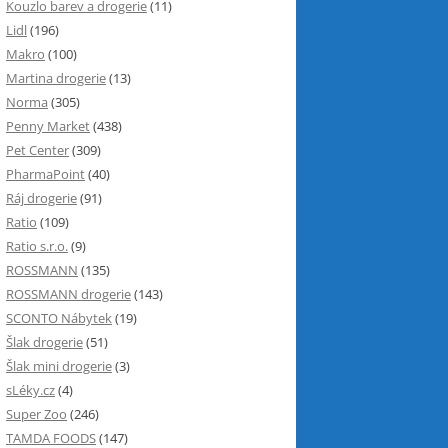
Kouzlo barev a drogerie
(11)
Lidl
(196)
Makro
(100)
Martina drogerie
(13)
Norma
(305)
Penny Market
(438)
Pet Center
(309)
PharmaPoint
(40)
Ráj drogerie
(91)
Ratio
(109)
Ratio s.r.o.
(9)
ROSSMANN
(135)
ROSSMANN drogerie
(143)
SCONTO Nábytek
(19)
Šlak drogerie
(51)
Šlak mini drogerie
(3)
sLéky.cz
(4)
Super Zoo
(246)
TAMDA FOODS
(147)