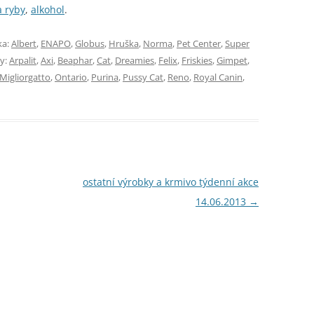
 ryby
,
alkohol
.
ka:
Albert
,
ENAPO
,
Globus
,
Hruška
,
Norma
,
Pet Center
,
Super
ky:
Arpalit
,
Axi
,
Beaphar
,
Cat
,
Dreamies
,
Felix
,
Friskies
,
Gimpet
,
Migliorgatto
,
Ontario
,
Purina
,
Pussy Cat
,
Reno
,
Royal Canin
,
ostatní výrobky a krmivo týdenní akce
14.06.2013
→