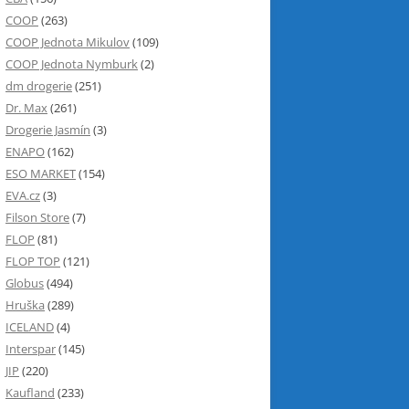
COOP
(263)
COOP Jednota Mikulov
(109)
COOP Jednota Nymburk
(2)
dm drogerie
(251)
Dr. Max
(261)
Drogerie Jasmín
(3)
ENAPO
(162)
ESO MARKET
(154)
EVA.cz
(3)
Filson Store
(7)
FLOP
(81)
FLOP TOP
(121)
Globus
(494)
Hruška
(289)
ICELAND
(4)
Interspar
(145)
JIP
(220)
Kaufland
(233)