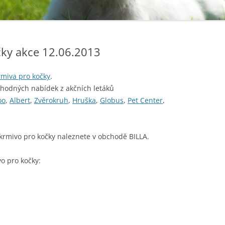
čky akce 12.06.2013
rmiva pro kočky
.
ýhodných nabídek z akčních letáků
oo
,
Albert
,
Zvěrokruh
,
Hruška
,
Globus
,
Pet Center
,
krmivo pro kočky naleznete v obchodě BILLA.
o pro kočky: