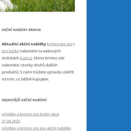
AKČNÍ NABÍDKY KRMIVA
Aktuální akční nabídky
krmiva pro psy
i
pro kočky
naleznete na webových
stránkách
Kupi.cz
. Mimo krmivo zde
naleznete i stovky druhů dalších
produktů. S námi můžete opravdu ušetřit
na tom, co běžně kupujete.
NEJNOVĚJŠÍ AKČNÍ NABÍDKY
výrobky a krmivo pro kočky akce
21.04.2025
výrobky a krmivo pro psy akční nabídky