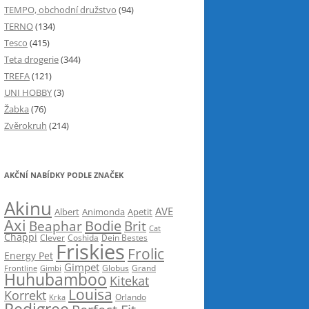
TEMPO, obchodní družstvo
(94)
TERNO
(134)
Tesco
(415)
Teta drogerie
(344)
TREFA
(121)
UNI HOBBY
(3)
Žabka
(76)
Zvěrokruh
(214)
AKČNÍ NABÍDKY PODLE ZNAČEK
Akinu
AVE
Albert
Animonda
Apetit
Axi
Bodie
Beaphar
Brit
Cat
Chappi
Clever
Coshida
Dein Bestes
Friskies
Frolic
Energy Pet
Gimpet
Globus
Grand
Frontline
Gimbi
Huhubamboo
Kitekat
Louisa
Korrekt
Krka
Orlando