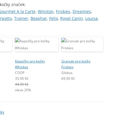
 kočky značek:
Gourmet A la Carte
,
Winston
,
Friskies
,
Dreamies
,
orgatto
,
Trainer
,
Beaphar
,
Felix
,
Royal Canin
,
Louisa
,
Kapsičky pro kočky
Granule pro kočky
Whiskas
Friskies
COOP
Globus
35,90 Kč
69,90 Kč
44,90 Kč
sleva 20%
čky