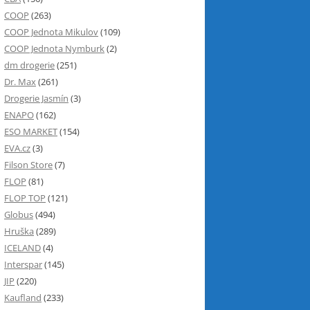
COOP
(263)
COOP Jednota Mikulov
(109)
COOP Jednota Nymburk
(2)
dm drogerie
(251)
Dr. Max
(261)
Drogerie Jasmín
(3)
ENAPO
(162)
ESO MARKET
(154)
EVA.cz
(3)
Filson Store
(7)
FLOP
(81)
FLOP TOP
(121)
Globus
(494)
Hruška
(289)
ICELAND
(4)
Interspar
(145)
JIP
(220)
Kaufland
(233)