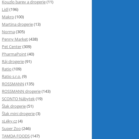
Kouzlo barev a drogerie
(11)
Lidl
(196)
Makro
(100)
Martina drogerie
(13)
Norma
(305)
Penny Market
(438)
Pet Center
(309)
PharmaPoint
(40)
Ráj drogerie
(91)
Ratio
(109)
Ratio s.r.o.
(9)
ROSSMANN
(135)
ROSSMANN drogerie
(143)
SCONTO Nábytek
(19)
Šlak drogerie
(51)
Šlak mini drogerie
(3)
sLéky.cz
(4)
Super Zoo
(246)
TAMDA FOODS
(147)