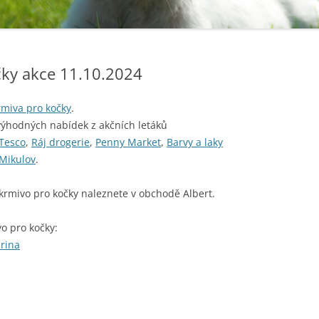
čky akce 11.10.2024
rmiva pro kočky
.
výhodných nabídek z akčních letáků
Tesco
,
Ráj drogerie
,
Penny Market
,
Barvy a laky
Mikulov
.
krmivo pro kočky naleznete v obchodě Albert.
o pro kočky:
urina