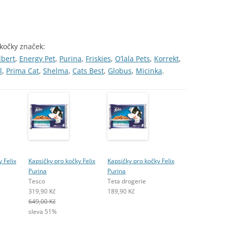
 kočky značek:
lbert
,
Energy Pet
,
Purina
,
Friskies
,
O’lala Pets
,
Korrekt
,
l
,
Prima Cat
,
Shelma
,
Cats Best
,
Globus
,
Micinka
.
 Felix
Kapsičky pro kočky Felix
Kapsičky pro kočky Felix
Purina
Purina
Tesco
Teta drogerie
319,90 Kč
189,90 Kč
649,00 Kč
sleva 51%