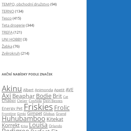
TEMPO, obchodní družstvo
(94)
TERNO
(134)
Tesco
(415)
Teta drogerie
(344)
TREFA
(121)
UNI HOBBY
(3)
Žabka
(76)
Zvěrokruh
(214)
AKČNÍ NABÍDKY PODLE ZNAČEK
Akinu
AVE
Albert
Animonda
Apetit
Axi
Bodie
Beaphar
Brit
Cat
Chappi
Clever
Coshida
Dein Bestes
Friskies
Frolic
Energy Pet
Gimpet
Globus
Grand
Frontline
Gimbi
Huhubamboo
Kitekat
Louisa
Korrekt
Krka
Orlando