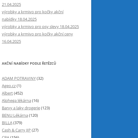
21.04.2025
výrobky a krmivo pro kočky akční
nabídky 18.04.2025
výrobky a krmivo pro psy slevy 18.04.2025
výrobky a krmivo pro kočky akční ceny
16.04.2025
AKČNÍ NABÍDKY PODLE ŘETĚZCŮ
ADAM POTRAVINY
(32)
Ageo.cz
(1)
Albert
(452)
Alphega lékárna
(16)
Barvy a laky drogerie
(123)
BENU Lékárna
(120)
BILLA
(379)
Cash & Carry JIP
(27)
CBA
(156)