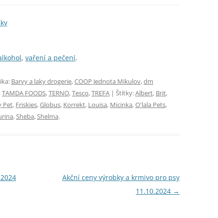
čky
alkohol
,
vaření a pečení
.
ika:
Barvy a laky drogerie
,
COOP Jednota Mikulov
,
dm
,
TAMDA FOODS
,
TERNO
,
Tesco
,
TREFA
| Štítky:
Albert
,
Brit
,
y Pet
,
Friskies
,
Globus
,
Korrekt
,
Louisa
,
Micinka
,
O'lala Pets
,
urina
,
Sheba
,
Shelma
.
.2024
Akční ceny výrobky a krmivo pro psy
11.10.2024
→