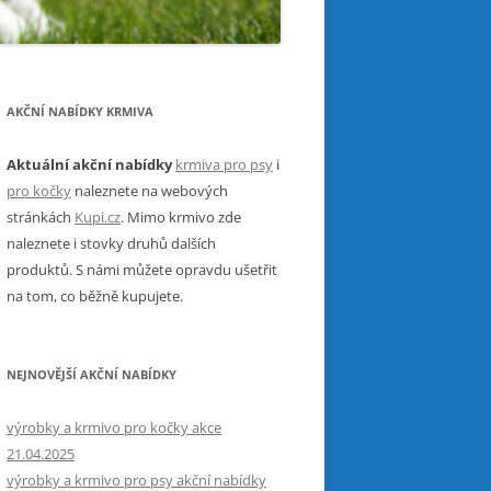
AKČNÍ NABÍDKY KRMIVA
Aktuální akční nabídky
krmiva pro psy
i
pro kočky
naleznete na webových
stránkách
Kupi.cz
. Mimo krmivo zde
naleznete i stovky druhů dalších
produktů. S námi můžete opravdu ušetřit
na tom, co běžně kupujete.
NEJNOVĚJŠÍ AKČNÍ NABÍDKY
výrobky a krmivo pro kočky akce
21.04.2025
výrobky a krmivo pro psy akční nabídky