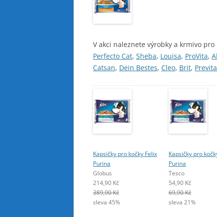
V akci naleznete výrobky a krmivo pro
Perfecto Cat
,
Sheba
,
Louisa
,
ProVita
,
A
Catsan
,
Dein Bestes
,
Cleo
,
Brit
,
Previta
Kapsičky pro kočky Felix
Kapsičky pro kočky
Purina
Purina
Globus
Tesco
214,90 Kč
54,90 Kč
389,90 Kč
69,90 Kč
sleva 45%
sleva 21%