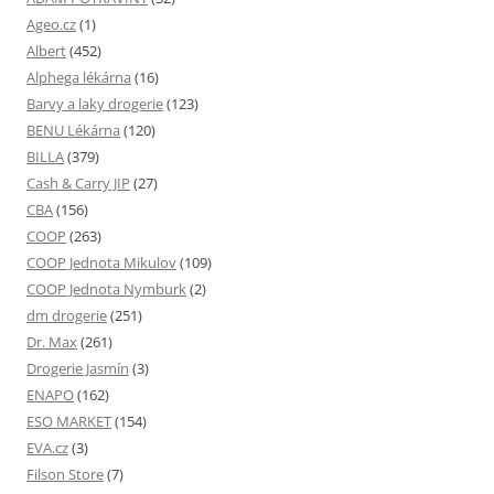
Ageo.cz
(1)
Albert
(452)
Alphega lékárna
(16)
Barvy a laky drogerie
(123)
BENU Lékárna
(120)
BILLA
(379)
Cash & Carry JIP
(27)
CBA
(156)
COOP
(263)
COOP Jednota Mikulov
(109)
COOP Jednota Nymburk
(2)
dm drogerie
(251)
Dr. Max
(261)
Drogerie Jasmín
(3)
ENAPO
(162)
ESO MARKET
(154)
EVA.cz
(3)
Filson Store
(7)