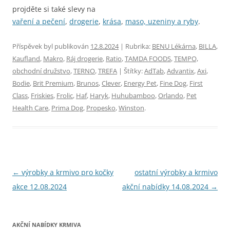
projděte si také slevy na
vaření a pečení
,
drogerie
,
krása
,
maso, uzeniny a ryby
.
Příspěvek byl publikován
12.8.2024
| Rubrika:
BENU Lékárna
,
BILLA
,
Kaufland
,
Makro
,
Ráj drogerie
,
Ratio
,
TAMDA FOODS
,
TEMPO,
obchodní družstvo
,
TERNO
,
TREFA
| Štítky:
AdTab
,
Advantix
,
Axi
,
Bodie
,
Brit Premium
,
Brunos
,
Clever
,
Energy Pet
,
Fine Dog
,
First
Class
,
Friskies
,
Frolic
,
Haf
,
Haryk
,
Huhubamboo
,
Orlando
,
Pet
Health Care
,
Prima Dog
,
Propesko
,
Winston
.
Navigace
←
výrobky a krmivo pro kočky
ostatní výrobky a krmivo
pro
akce 12.08.2024
akční nabídky 14.08.2024
→
příspěvky
AKČNÍ NABÍDKY KRMIVA