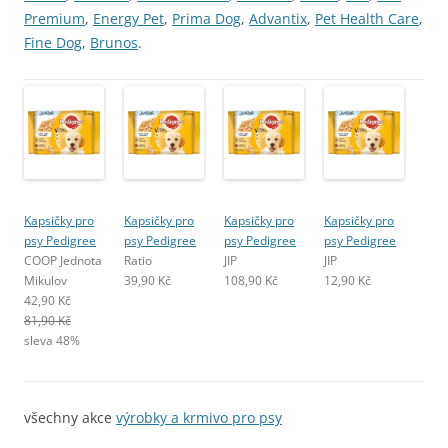
Premium
,
Energy Pet
,
Prima Dog
,
Advantix
,
Pet Health Care
,
Fine Dog
,
Brunos
.
Kapsičky pro
Kapsičky pro
Kapsičky pro
Kapsičky pro
psy Pedigree
psy Pedigree
psy Pedigree
psy Pedigree
COOP Jednota
Ratio
JIP
JIP
Mikulov
39,90 Kč
108,90 Kč
12,90 Kč
42,90 Kč
81,90 Kč
sleva 48%
všechny akce
výrobky a krmivo pro psy