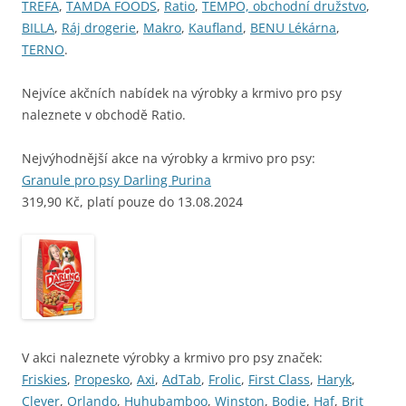
TREFA
,
TAMDA FOODS
,
Ratio
,
TEMPO, obchodní družstvo
,
BILLA
,
Ráj drogerie
,
Makro
,
Kaufland
,
BENU Lékárna
,
TERNO
.
Nejvíce akčních nabídek na výrobky a krmivo pro psy
naleznete v obchodě Ratio.
Nejvýhodnější akce na výrobky a krmivo pro psy:
Granule pro psy Darling Purina
319,90 Kč, platí pouze do 13.08.2024
V akci naleznete výrobky a krmivo pro psy značek:
Friskies
,
Propesko
,
Axi
,
AdTab
,
Frolic
,
First Class
,
Haryk
,
Clever
,
Orlando
,
Huhubamboo
,
Winston
,
Bodie
,
Haf
,
Brit