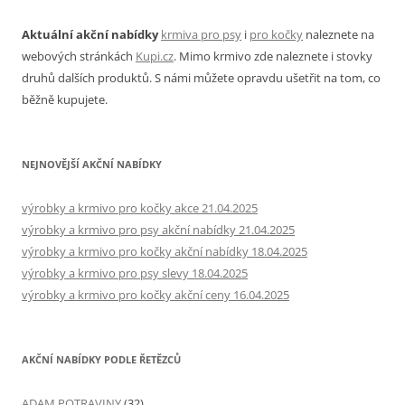
Aktuální akční nabídky
krmiva pro psy
i
pro kočky
naleznete na
webových stránkách
Kupi.cz
. Mimo krmivo zde naleznete i stovky
druhů dalších produktů. S námi můžete opravdu ušetřit na tom, co
běžně kupujete.
NEJNOVĚJŠÍ AKČNÍ NABÍDKY
výrobky a krmivo pro kočky akce 21.04.2025
výrobky a krmivo pro psy akční nabídky 21.04.2025
výrobky a krmivo pro kočky akční nabídky 18.04.2025
výrobky a krmivo pro psy slevy 18.04.2025
výrobky a krmivo pro kočky akční ceny 16.04.2025
AKČNÍ NABÍDKY PODLE ŘETĚZCŮ
ADAM POTRAVINY
(32)