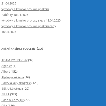
21.04.2025
výrobky a krmivo pro kočky akční
nabídky 18.04.2025
výrobky a krmivo pro psy slevy 18.04.2025
výrobky a krmivo pro kočky akční ceny
16.04.2025
AKČNÍ NABÍDKY PODLE ŘETĚZCŮ
ADAM POTRAVINY
(32)
Ageo.cz
(1)
Albert
(452)
Alphega lékárna
(16)
Barvy a laky drogerie
(123)
BENU Lékárna
(120)
BILLA
(379)
Cash & Carry JIP
(27)
CBA
(156)