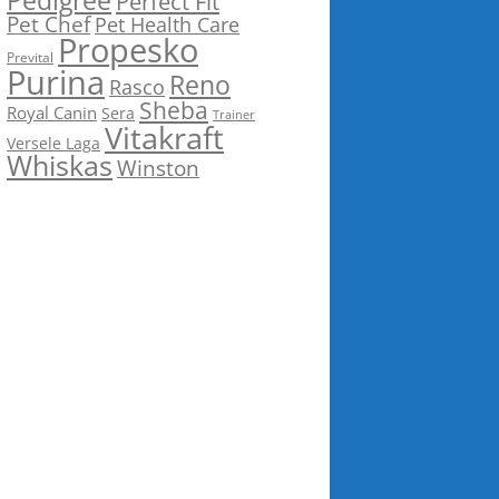
Pedigree
Perfect Fit
Pet Chef
Pet Health Care
Propesko
Prevital
Purina
Reno
Rasco
Sheba
Royal Canin
Sera
Trainer
Vitakraft
Versele Laga
Whiskas
Winston