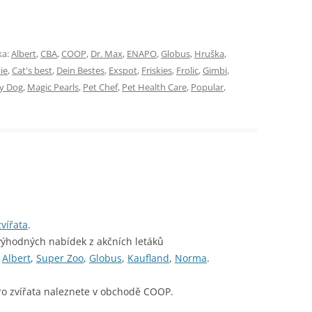
ka:
Albert
,
CBA
,
COOP
,
Dr. Max
,
ENAPO
,
Globus
,
Hruška
,
ie
,
Cat's best
,
Dein Bestes
,
Exspot
,
Friskies
,
Frolic
,
Gimbi
,
y Dog
,
Magic Pearls
,
Pet Chef
,
Pet Health Care
,
Popular
,
vířata
.
výhodných nabídek z akčních letáků
,
Albert
,
Super Zoo
,
Globus
,
Kaufland
,
Norma
.
ro zvířata naleznete v obchodě COOP.