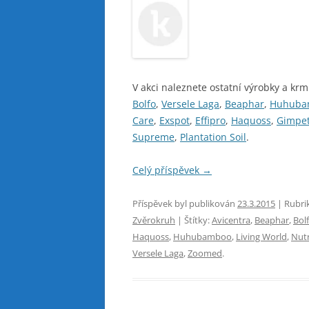
V akci naleznete ostatní výrobky a krm
Bolfo
,
Versele Laga
,
Beaphar
,
Huhuba
Care
,
Exspot
,
Effipro
,
Haquoss
,
Gimpe
Supreme
,
Plantation Soil
.
Celý příspěvek
→
Příspěvek byl publikován
23.3.2015
| Rubri
Zvěrokruh
| Štítky:
Avicentra
,
Beaphar
,
Bol
Haquoss
,
Huhubamboo
,
Living World
,
Nutr
Versele Laga
,
Zoomed
.