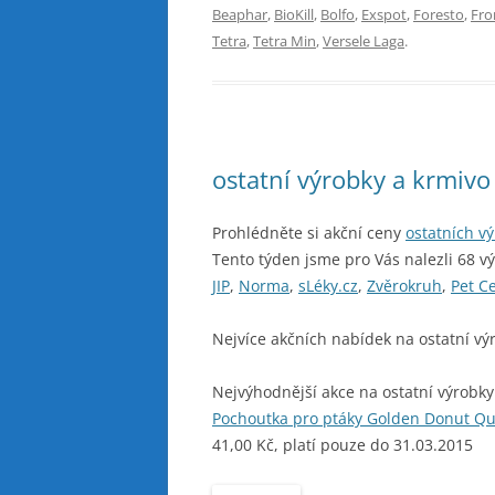
Beaphar
,
BioKill
,
Bolfo
,
Exspot
,
Foresto
,
Fro
Tetra
,
Tetra Min
,
Versele Laga
.
ostatní výrobky a krmiv
Prohlédněte si akční ceny
ostatních v
Tento týden jsme pro Vás nalezli 68 v
JIP
,
Norma
,
sLéky.cz
,
Zvěrokruh
,
Pet C
Nejvíce akčních nabídek na ostatní vý
Nejvýhodnější akce na ostatní výrobky
Pochoutka pro ptáky Golden Donut Qu
41,00 Kč, platí pouze do 31.03.2015