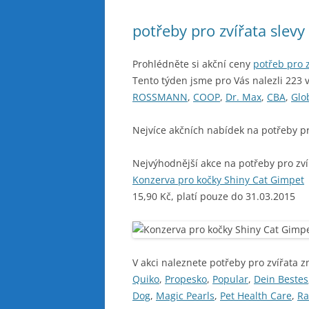
potřeby pro zvířata slev
Prohlédněte si akční ceny
potřeb pro z
Tento týden jsme pro Vás nalezli 223 
ROSSMANN
,
COOP
,
Dr. Max
,
CBA
,
Glo
Nejvíce akčních nabídek na potřeby pr
Nejvýhodnější akce na potřeby pro zví
Konzerva pro kočky Shiny Cat Gimpet
15,90 Kč, platí pouze do 31.03.2015
V akci naleznete potřeby pro zvířata z
Quiko
,
Propesko
,
Popular
,
Dein Bestes
Dog
,
Magic Pearls
,
Pet Health Care
,
Ra