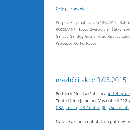
Celý příspěvek
→
Příspěvek byl publikován
18.3.2015
| Rubri
ROSSMANN
,
Tesco
,
Zvěrokruh
| Štítky:
Bod
Gimcat
,
Gimdog
,
Grand
,
Kiltix
,
Kitekat
,
Luck
Propesko
,
Quiko
,
Rasco
.
mazlíčci akce 9.03.2015
Prohlédněte si akční ceny
potřeb pro z
Tento týden jsme pro Vás nalezli 212 
CBA
,
Tesco
,
Pet Center
,
JIP
,
Zvěrokruh
Nejvíce akčních nabídek na potřeby p