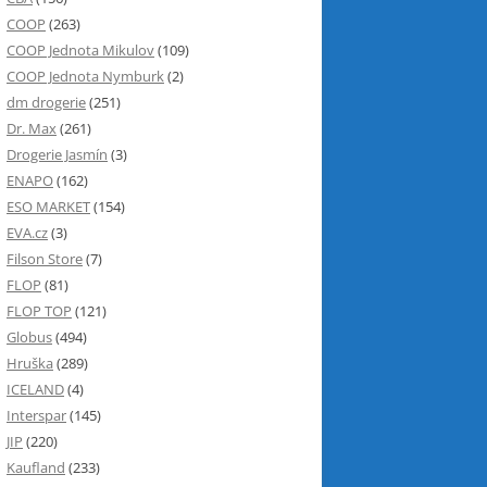
COOP
(263)
COOP Jednota Mikulov
(109)
COOP Jednota Nymburk
(2)
dm drogerie
(251)
Dr. Max
(261)
Drogerie Jasmín
(3)
ENAPO
(162)
ESO MARKET
(154)
EVA.cz
(3)
Filson Store
(7)
FLOP
(81)
FLOP TOP
(121)
Globus
(494)
Hruška
(289)
ICELAND
(4)
Interspar
(145)
JIP
(220)
Kaufland
(233)