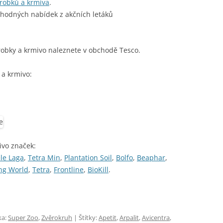
ýrobků a krmiva
.
ýhodných nabídek z akčních letáků
robky a krmivo naleznete v obchodě Tesco.
 a krmivo:
ivo značek:
le Laga
,
Tetra Min
,
Plantation Soil
,
Bolfo
,
Beaphar
,
ing World
,
Tetra
,
Frontline
,
BioKill
.
ka:
Super Zoo
,
Zvěrokruh
| Štítky:
Apetit
,
Arpalit
,
Avicentra
,