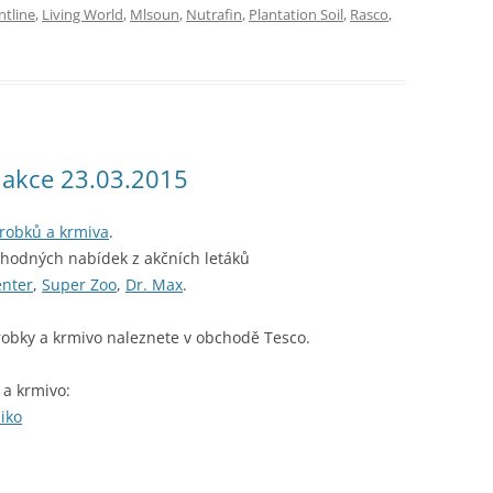
ntline
,
Living World
,
Mlsoun
,
Nutrafin
,
Plantation Soil
,
Rasco
,
o akce 23.03.2015
ýrobků a krmiva
.
ýhodných nabídek z akčních letáků
enter
,
Super Zoo
,
Dr. Max
.
robky a krmivo naleznete v obchodě Tesco.
 a krmivo:
iko