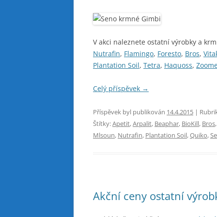
V akci naleznete ostatní výrobky a krm
Nutrafin
,
Flamingo
,
Foresto
,
Bros
,
Vita
Plantation Soil
,
Tetra
,
Haquoss
,
Zoom
Celý příspěvek
→
Příspěvek byl publikován
14.4.2015
| Rubri
Štítky:
Apetit
,
Arpalit
,
Beaphar
,
BioKill
,
Bros
Mlsoun
,
Nutrafin
,
Plantation Soil
,
Quiko
,
Se
Akční ceny ostatní výrob