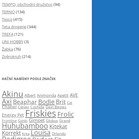
TEMPO, obchodní družstvo
(94)
TERNO
(134)
Tesco
(415)
Teta drogerie
(344)
TREFA
(121)
UNI HOBBY
(3)
Žabka
(76)
Zvěrokruh
(214)
AKČNÍ NABÍDKY PODLE ZNAČEK
Akinu
AVE
Albert
Animonda
Apetit
Axi
Bodie
Beaphar
Brit
Cat
Chappi
Clever
Coshida
Dein Bestes
Friskies
Frolic
Energy Pet
Gimpet
Globus
Grand
Frontline
Gimbi
Huhubamboo
Kitekat
Louisa
Korrekt
Krka
Orlando