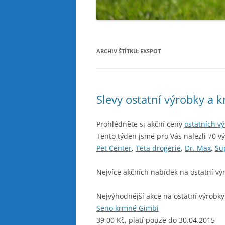
ARCHIV ŠTÍTKU:
EXSPOT
Slevy ostatní výrobky a 
Prohlédněte si akční ceny
ostatních v
Tento týden jsme pro Vás nalezli 70 v
Pet Center
,
Teta drogerie
,
Dr. Max
,
Su
Nejvíce akčních nabídek na ostatní vý
Nejvýhodnější akce na ostatní výrobky
Seno krmné Gimbi
39,00 Kč, platí pouze do 30.04.2015