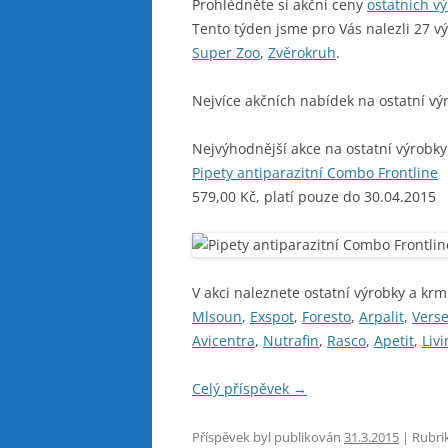
Prohlédněte si akční ceny
ostatních v
Tento týden jsme pro Vás nalezli 27 v
Super Zoo
,
Zvěrokruh
.
Nejvíce akčních nabídek na ostatní vý
Nejvýhodnější akce na ostatní výrobky
Pipety antiparazitní Combo Frontline
579,00 Kč, platí pouze do 30.04.2015
V akci naleznete ostatní výrobky a krm
Mlsoun
,
Exspot
,
Foresto
,
Arpalit
,
Verse
Avicentra
,
Nutrafin
,
Rasco
,
Apetit
,
Liv
Celý příspěvek
→
Příspěvek byl publikován
31.3.2015
| Rubri