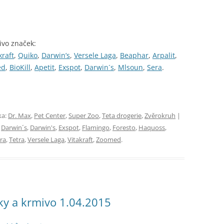
ivo značek:
kraft
,
Quiko
,
Darwin’s
,
Versele Laga
,
Beaphar
,
Arpalit
,
ed
,
BioKill
,
Apetit
,
Exspot
,
Darwin´s
,
Mlsoun
,
Sera
.
ka:
Dr. Max
,
Pet Center
,
Super Zoo
,
Teta drogerie
,
Zvěrokruh
|
,
Darwin´s
,
Darwin's
,
Exspot
,
Flamingo
,
Foresto
,
Haquoss
,
ra
,
Tetra
,
Versele Laga
,
Vitakraft
,
Zoomed
.
ky a krmivo 1.04.2015