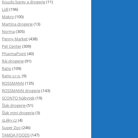
Kouzlo barev a drogerie
(11)
Lidl
(196)
Makro
(100)
Martina drogerie
(13)
Norma
(305)
Penny Market
(438)
Pet Center
(309)
PharmaPoint
(40)
Ráj drogerie
(91)
Ratio
(109)
Ratio s.r.o.
(9)
ROSSMANN
(135)
ROSSMANN drogerie
(143)
SCONTO Nábytek
(19)
Šlak drogerie
(51)
Šlak mini drogerie
(3)
sLéky.cz
(4)
Super Zoo
(246)
TAMDA FOODS
(147)