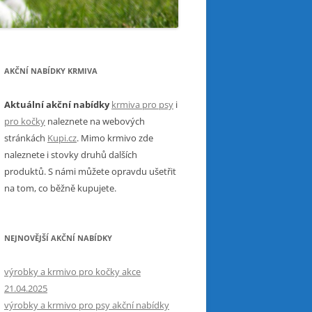
AKČNÍ NABÍDKY KRMIVA
Aktuální akční nabídky
krmiva pro psy
i
pro kočky
naleznete na webových
stránkách
Kupi.cz
. Mimo krmivo zde
naleznete i stovky druhů dalších
produktů. S námi můžete opravdu ušetřit
na tom, co běžně kupujete.
NEJNOVĚJŠÍ AKČNÍ NABÍDKY
výrobky a krmivo pro kočky akce
21.04.2025
výrobky a krmivo pro psy akční nabídky