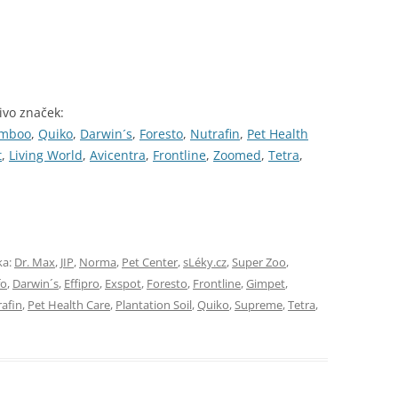
ivo značek:
mboo
,
Quiko
,
Darwin´s
,
Foresto
,
Nutrafin
,
Pet Health
t
,
Living World
,
Avicentra
,
Frontline
,
Zoomed
,
Tetra
,
ka:
Dr. Max
,
JIP
,
Norma
,
Pet Center
,
sLéky.cz
,
Super Zoo
,
fo
,
Darwin´s
,
Effipro
,
Exspot
,
Foresto
,
Frontline
,
Gimpet
,
afin
,
Pet Health Care
,
Plantation Soil
,
Quiko
,
Supreme
,
Tetra
,