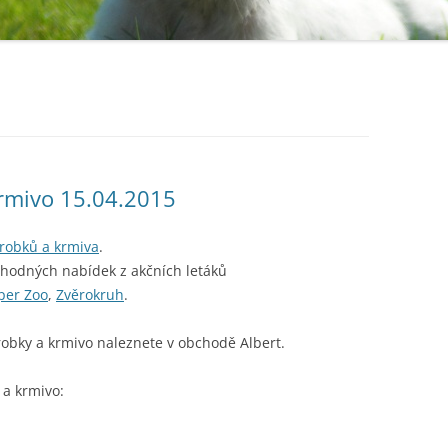
krmivo 15.04.2015
ýrobků a krmiva
.
ýhodných nabídek z akčních letáků
per Zoo
,
Zvěrokruh
.
robky a krmivo naleznete v obchodě Albert.
 a krmivo: