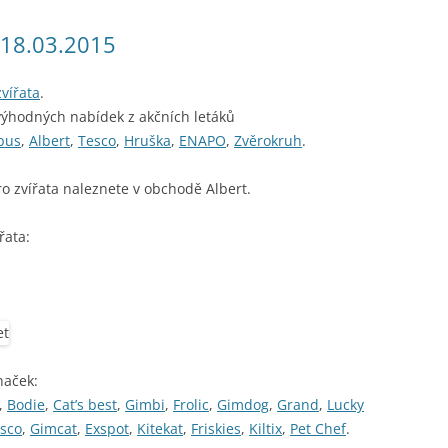
y 18.03.2015
vířata
.
výhodných nabídek z akčních letáků
bus
,
Albert
,
Tesco
,
Hruška
,
ENAPO
,
Zvěrokruh
.
o zvířata naleznete v obchodě Albert.
řata:
naček:
,
Bodie
,
Cat’s best
,
Gimbi
,
Frolic
,
Gimdog
,
Grand
,
Lucky
sco
,
Gimcat
,
Exspot
,
Kitekat
,
Friskies
,
Kiltix
,
Pet Chef
.