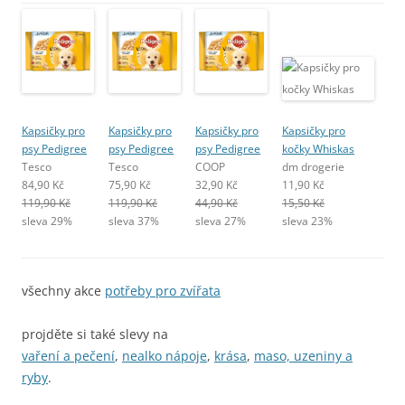
Kapsičky pro
Kapsičky pro
Kapsičky pro
Kapsičky pro
psy Pedigree
psy Pedigree
psy Pedigree
kočky Whiskas
Tesco
Tesco
COOP
dm drogerie
84,90 Kč
75,90 Kč
32,90 Kč
11,90 Kč
119,90 Kč
119,90 Kč
44,90 Kč
15,50 Kč
sleva 29%
sleva 37%
sleva 27%
sleva 23%
všechny akce
potřeby pro zvířata
projděte si také slevy na
vaření a pečení
,
nealko nápoje
,
krása
,
maso, uzeniny a
ryby
.