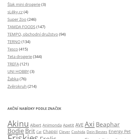
Šlak mini drogerie
(3)
sLéky.cz
(4)
Super Zoo
(246)
TAMDA FOODS
(147)
TEMPO, obchodní družstvo
(94)
TERNO
(134)
Tesco
(415)
Teta drogerie
(344)
TREFA
(121)
UNI HOBBY
(3)
Žabka
(76)
Zvěrokruh
(214)
AKČNÍ NABÍDKY PODLE ZNAČEK
Akinu
Axi
Beaphar
AVE
Albert
Animonda
Apetit
Bodie
Brit
Chappi
Energy Pet
Clever
Coshida
Dein Bestes
Cat
Friskies
Frolic