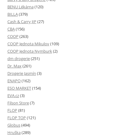
BENU Lékárna
(120)
BILLA
(379)
Cash & Carry JIP
(27)
CBA
(156)
COOP
(263)
COOP Jednota Mikulov
(109)
COOP Jednota Nymburk
(2)
dm drogerie
(251)
Dr. Max
(261)
Drogerie Jasmín
(3)
ENAPO
(162)
ESO MARKET
(154)
EVA.cz
(3)
Filson Store
(7)
FLOP
(81)
FLOP TOP
(121)
Globus
(494)
Hruška
(289)