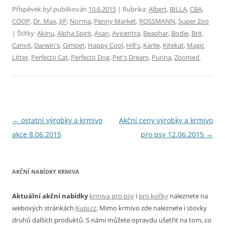
Příspěvek byl publikován
10.6.2015
| Rubrika:
Albert
,
BILLA
,
CBA
,
COOP
,
Dr. Max
,
JIP
,
Norma
,
Penny Market
,
ROSSMANN
,
Super Zoo
| Štítky:
Akinu
,
Alpha Spirit
,
Asan
,
Avicentra
,
Beaphar
,
Bodie
,
Brit
,
Canvit
,
Darwin's
,
Gimpet
,
Happy Cool
,
Hill's
,
Karlie
,
Kitekat
,
Magic
Litter
,
Perfecto Cat
,
Perfecto Dog
,
Pet's Dream
,
Purina
,
Zoomed
.
Navigace
←
ostatní výrobky a krmivo
Akční ceny výrobky a krmivo
pro
akce 8.06.2015
pro psy 12.06.2015
→
příspěvky
AKČNÍ NABÍDKY KRMIVA
Aktuální akční nabídky
krmiva pro psy
i
pro kočky
naleznete na
webových stránkách
Kupi.cz
. Mimo krmivo zde naleznete i stovky
druhů dalších produktů. S námi můžete opravdu ušetřit na tom, co