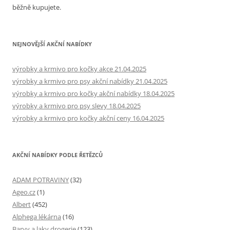
běžně kupujete.
NEJNOVĚJŠÍ AKČNÍ NABÍDKY
výrobky a krmivo pro kočky akce 21.04.2025
výrobky a krmivo pro psy akční nabídky 21.04.2025
výrobky a krmivo pro kočky akční nabídky 18.04.2025
výrobky a krmivo pro psy slevy 18.04.2025
výrobky a krmivo pro kočky akční ceny 16.04.2025
AKČNÍ NABÍDKY PODLE ŘETĚZCŮ
ADAM POTRAVINY
(32)
Ageo.cz
(1)
Albert
(452)
Alphega lékárna
(16)
Barvy a laky drogerie
(123)