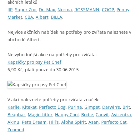
akčních letáků
JIP
,
Super Zoo
,
Dr. Max
,
Norma
,
ROSSMANN
,
COOP
,
Penny
Market
,
CBA
,
Albert
,
BILLA
.
Nejvíce akčních nabídek na potřeby pro zvířata naleznete v
obchodě Albert.
Nejvýhodnější akce na potřeby pro zvířata:
Kapsičky pro psy Pet Chef
6,90 Kč, platí pouze do 30.06.2015
V akci naleznete potřeby pro zvířata značek:
Karlie
,
Kitekat
,
Perfecto Dog
,
Purina
,
Gimpet
,
Darwin’s
,
Brit
,
Beaphar
,
Magic Litter
,
Happy Cool
,
Bodie
,
Canvit
,
Avicentra
,
Akinu
,
Pet’s Dream
,
Hill’s
,
Alpha Spirit
,
Asan
,
Perfecto Cat
,
Zoomed
.