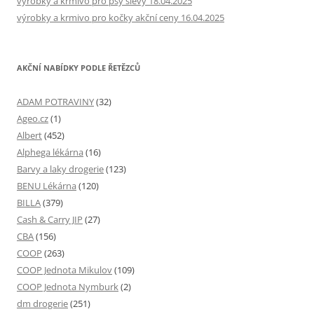
výrobky a krmivo pro psy slevy 18.04.2025
výrobky a krmivo pro kočky akční ceny 16.04.2025
AKČNÍ NABÍDKY PODLE ŘETĚZCŮ
ADAM POTRAVINY
(32)
Ageo.cz
(1)
Albert
(452)
Alphega lékárna
(16)
Barvy a laky drogerie
(123)
BENU Lékárna
(120)
BILLA
(379)
Cash & Carry JIP
(27)
CBA
(156)
COOP
(263)
COOP Jednota Mikulov
(109)
COOP Jednota Nymburk
(2)
dm drogerie
(251)