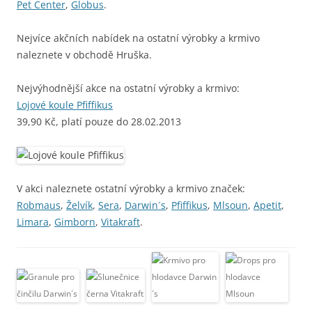
Pet Center
,
Globus
.
Nejvíce akčních nabídek na ostatní výrobky a krmivo
naleznete v obchodě Hruška.
Nejvýhodnější akce na ostatní výrobky a krmivo:
Lojové koule Pfiffikus
39,90 Kč, platí pouze do 28.02.2013
V akci naleznete ostatní výrobky a krmivo značek:
Robmaus
,
Želvík
,
Sera
,
Darwin´s
,
Pfiffikus
,
Mlsoun
,
Apetit
,
Limara
,
Gimborn
,
Vitakraft
.