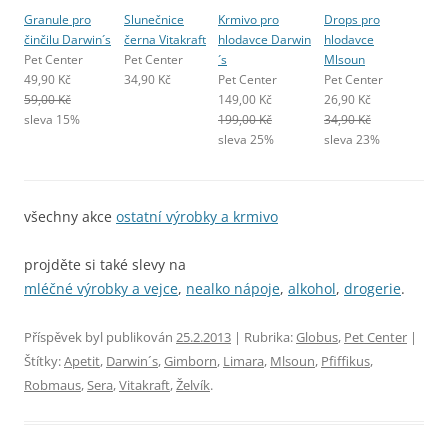
Granule pro
Slunečnice
Krmivo pro
Drops pro
činčilu Darwin´s
černa Vitakraft
hlodavce Darwin
hlodavce
Pet Center
Pet Center
´s
Mlsoun
49,90 Kč
34,90 Kč
Pet Center
Pet Center
59,00 Kč
149,00 Kč
26,90 Kč
sleva 15%
199,00 Kč
34,90 Kč
sleva 25%
sleva 23%
všechny akce
ostatní výrobky a krmivo
projděte si také slevy na
mléčné výrobky a vejce
,
nealko nápoje
,
alkohol
,
drogerie
.
Příspěvek byl publikován
25.2.2013
| Rubrika:
Globus
,
Pet Center
|
Štítky:
Apetit
,
Darwin´s
,
Gimborn
,
Limara
,
Mlsoun
,
Pfiffikus
,
Robmaus
,
Sera
,
Vitakraft
,
Želvík
.