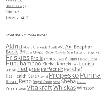
TREFA
(121)
UNI HOBBY
(3)
Žabka
(76)
Zvěrokruh
(214)
AKČNÍ NABÍDKY PODLE ZNAČEK
Akinu
Axi
Beaphar
AVE
Albert
Animonda
Apetit
Bodie
Brit
Chappi
Energy Pet
Clever
Coshida
Dein Bestes
Cat
Friskies
Frolic
Gimpet
Globus
Grand
Frontline
Gimbi
Huhubamboo
Louisa
Kitekat
Korrekt
Krka
Pedigree
Perfect Fit
Pet Chef
Orlando
Propesko
Purina
Pet Health Care
Prevital
Reno
Sheba
Rasco
Royal Canin
Sera
Trainer
Vitakraft
Whiskas
Winston
Versele Laga