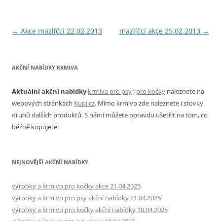
Navigace
←
Akce mazlíčci 22.02.2013
mazlíčci akce 25.02.2013
→
pro
příspěvky
AKČNÍ NABÍDKY KRMIVA
Aktuální akční nabídky
krmiva pro psy
i
pro kočky
naleznete na
webových stránkách
Kupi.cz
. Mimo krmivo zde naleznete i stovky
druhů dalších produktů. S námi můžete opravdu ušetřit na tom, co
běžně kupujete.
NEJNOVĚJŠÍ AKČNÍ NABÍDKY
výrobky a krmivo pro kočky akce 21.04.2025
výrobky a krmivo pro psy akční nabídky 21.04.2025
výrobky a krmivo pro kočky akční nabídky 18.04.2025