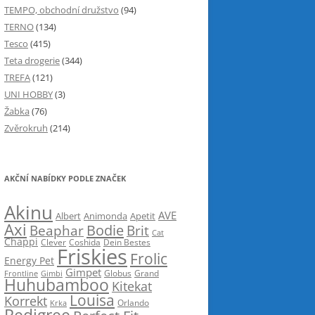
TEMPO, obchodní družstvo
(94)
TERNO
(134)
Tesco
(415)
Teta drogerie
(344)
TREFA
(121)
UNI HOBBY
(3)
Žabka
(76)
Zvěrokruh
(214)
AKČNÍ NABÍDKY PODLE ZNAČEK
Akinu
AVE
Albert
Animonda
Apetit
Axi
Bodie
Beaphar
Brit
Cat
Chappi
Clever
Coshida
Dein Bestes
Friskies
Frolic
Energy Pet
Gimpet
Globus
Grand
Frontline
Gimbi
Huhubamboo
Kitekat
Louisa
Korrekt
Krka
Orlando