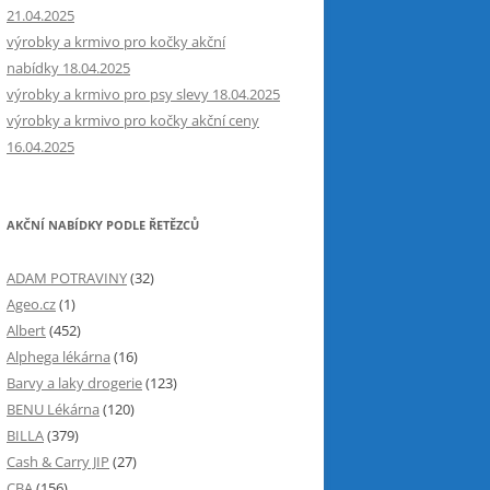
21.04.2025
výrobky a krmivo pro kočky akční
nabídky 18.04.2025
výrobky a krmivo pro psy slevy 18.04.2025
výrobky a krmivo pro kočky akční ceny
16.04.2025
AKČNÍ NABÍDKY PODLE ŘETĚZCŮ
ADAM POTRAVINY
(32)
Ageo.cz
(1)
Albert
(452)
Alphega lékárna
(16)
Barvy a laky drogerie
(123)
BENU Lékárna
(120)
BILLA
(379)
Cash & Carry JIP
(27)
CBA
(156)