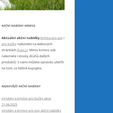
AKČNÍ NABÍDKY KRMIVA
Aktuální akční nabídky
krmiva pro psy
i
pro kočky
naleznete na webových
stránkách
Kupi.cz
. Mimo krmivo zde
naleznete i stovky druhů dalších
produktů. S námi můžete opravdu ušetřit
na tom, co běžně kupujete.
NEJNOVĚJŠÍ AKČNÍ NABÍDKY
výrobky a krmivo pro kočky akce
21.04.2025
výrobky a krmivo pro psy akční nabídky