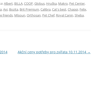
ka:
Albert
,
BILLA
,
COOP
,
Globus
,
Hruška
,
Makro
,
Pet Center
,
ra
,
Axi
,
Bozita
,
Brit Premium
,
Calibra
,
Cat's best
,
Chappi
,
Felix
,
le friends
,
Mlsoun
,
Orthosan
,
Pet Chef
,
Royal Canin
,
Sheba
,
.2014
Akční ceny potřeby pro zvířata 10.11.2014
→