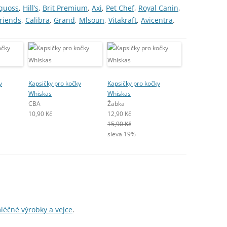
quoss
,
Hill’s
,
Brit Premium
,
Axi
,
Pet Chef
,
Royal Canin
,
friends
,
Calibra
,
Grand
,
Mlsoun
,
Vitakraft
,
Avicentra
.
y
Kapsičky pro kočky
Kapsičky pro kočky
Whiskas
Whiskas
CBA
Žabka
10,90 Kč
12,90 Kč
15,90 Kč
sleva 19%
léčné výrobky a vejce
.