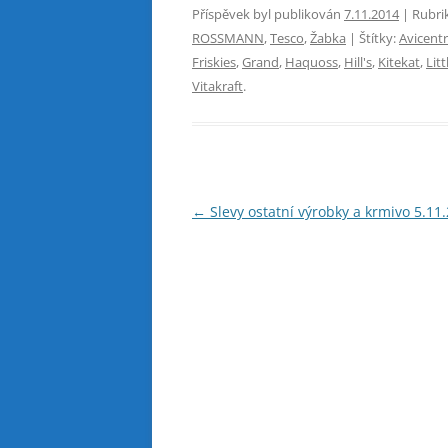
Příspěvek byl publikován
7.11.2014
| Rubri
ROSSMANN
,
Tesco
,
Žabka
| Štítky:
Avicent
Friskies
,
Grand
,
Haquoss
,
Hill's
,
Kitekat
,
Litt
Vitakraft
.
Navigace
←
Slevy ostatní výrobky a krmivo 5.11
pro
příspěvky