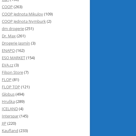
COOP
(263)
COOP Jednota Mikulov
(109)
COOP Jednota Nymburk
(2)
dm drogerie
(251)
Dr. Max
(261)
Drogerie Jasmín
(3)
ENAPO
(162)
ESO MARKET
(154)
EVA.cz
(3)
Filson Store
(7)
FLOP
(81)
FLOP TOP
(121)
Globus
(494)
Hruška
(289)
ICELAND
(4)
Interspar
(145)
JIP
(220)
Kaufland
(233)