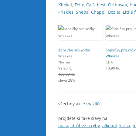
Kitekat
,
Felix
,
Cat’s best
,
Orthosan
,
Ha
Friskies
,
Sheba
,
Chappi
,
Bozita
,
Little 
Kapsičky pro kočky
Kapsičky pro kočk
Whiskas
Whiskas
Norma
CBA
99,90 Kč
10,90 Kč
139,00 Kč
sleva 28%
všechny akce
mazlíčci
projděte si také slevy na
maso, drůbež a ryby
,
alkohol
,
krása
,
m