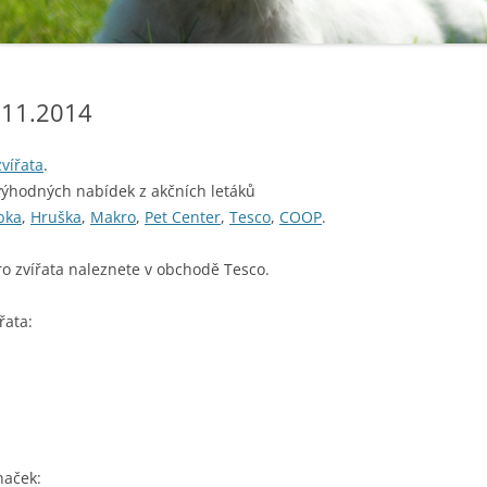
.11.2014
vířata
.
výhodných nabídek z akčních letáků
bka
,
Hruška
,
Makro
,
Pet Center
,
Tesco
,
COOP
.
o zvířata naleznete v obchodě Tesco.
řata:
naček: