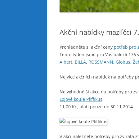
Akční nabídky mazlíčci 7
Prohlédněte si akční ceny
potřeb pro z
Tento týden jsme pro Vás nalezli 176 
Albert
,
BILLA
,
ROSSMANN
,
Globus
,
Ža
Nejvíce akčních nabídek na potřeby pr
Nejvýhodnější akce na potřeby pro zví
Lojové koule Pfiffikus
11,00 Kč, platí pouze do 30.11.2014
V akci naleznete potřeby pro zvířata z