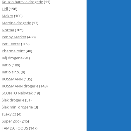
Kouzlo barev a drogerie
(11)
Lidl
(196)
Makro
(100)
Martina drogerie
(13)
Norma
(305)
Penny Market
(438)
Pet Center
(309)
PharmaPoint
(40)
Ráj drogerie
(91)
Ratio
(109)
Ratio s.r.o.
(9)
ROSSMANN
(135)
ROSSMANN drogerie
(143)
SCONTO Nábytek
(19)
Šlak drogerie
(51)
Šlak mini drogerie
(3)
sLéky.cz
(4)
Super Zoo
(246)
TAMDA FOODS
(147)